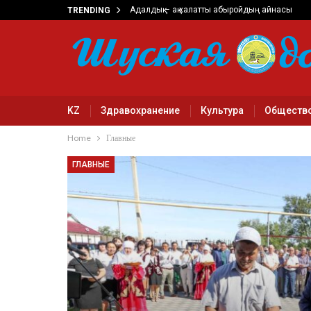
Адалдық – ақ халатты абыройдың айнасы
TRENDING
KZ
Здравохранение
Культура
Обществ
Home
Главные
ГЛАВНЫЕ