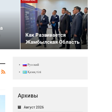
ГЛАВНЫЕ
ва
а
Как Развивается
Жамбылская Область
Русский
Қазақ тілі
Архивы
Август 2026