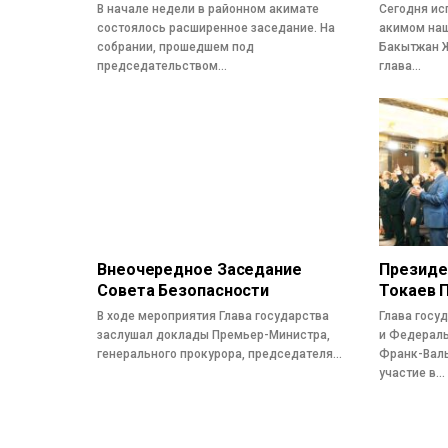
В начале недели в районном акимате
Сегодня ис
состоялось расширенное заседание. На
акимом наш
собрании, прошедшем под
Бакытжан Ж
председательством…
глава…
Внеочередное Заседание
Президе
Совета Безопасности
Токаев 
В ходе мероприятия Глава государства
Глава госу
заслушал доклады Премьер-Министра,
и Федераль
генерального прокурора, председателя…
Франк-Вал
участие в…