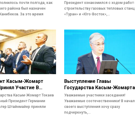
полнилось почти полгода, как
Президент ознакомился с ходом работ
его района был назначен
строительству газовых тепловых стан
анибеков. За это время
«Туран» и «Юго-Восток»,…
нт Касым-Жомарт
Выступление Главы
Принял Участие В…
Государства Касым-Жомарт
дарства Касым-Жомарт Токаев
Уважаемые участники заседания!
ный Президент Германии
Уважаемые соотечественники! В начал
ьтер Штайнмайер приняли
своего выступления хочу сразу
подчеркнуть,…