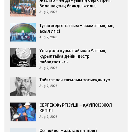
Жастар – ел дамуының берік тірегі,
болашақтың баянды жолы,…
Aug 7, 2026
Туған жерге тағзым – азаматтықтың
асыл үлгісі
Aug 7, 2026
Ұлы дала құрылтайынан Ұлттық
құрылтайға дейін: дәстүр
сабақтастығы…
Aug 7, 2026
Табиғат пен тағылым тоғысқан тұс
Aug 7, 2026
СЕРГЕК ЖҮРГІЗУШІ – ҚАУІПСІЗ ЖОЛ
КЕПІЛІ
Aug 7, 2026
Сот жүйесі – әділдіктің тірегі