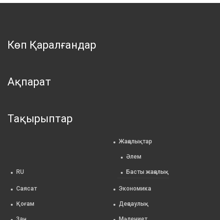
Көп Қаралғандар
Ақпарат
Тақырыптар
Жаңалықтар
Әлем
RU
Басты жаңалық
Саясат
Экономика
Қоғам
Деңсаулық
Заң
Мәдениет