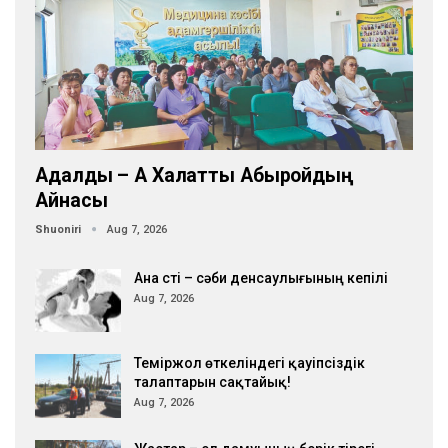
Адалдық – Ақ Халатты Абыройдың
Айнасы
Shuoniri
Aug 7, 2026
Ана сүті – сәби денсаулығының кепілі
Aug 7, 2026
Теміржол өткеліндегі қауіпсіздік
талаптарын сақтайық!
Aug 7, 2026