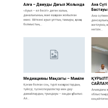
Алға – Дамудың Даңғыл Жолында
Ана Сүті
Бастауы
«Ауыл – ел бесігі» деген халық
даналығының мәні ешқашан жойылған
Ана сүтімен
емес. Өйткені ауыл ұлттың тамыры, қазақы
денсаулығы
болмыстың…
жетілуінің
негізін…
Медиацияның Мақсаты – Мәміле
ҚҰРЫЛТ
САЙЛАУ
Қоғам болған соң, түрлі көзқарастардың
түйісуі, түсініспеушіліктер мен дау-
Ағымдағы ж
дамайлардың туындауы – заңды құбылыс.
облыстық а
Ал…
кеңейтілге