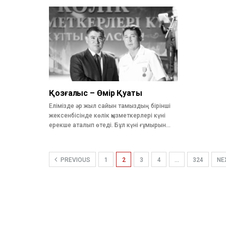
Қозғалыс – Өмір Қуаты
Елімізде әр жыл сайын тамыздың бірінші
жексенбісінде көлік қызметкерлері күні
ерекше аталып өтеді. Бұл күні ғұмырын…
PREVIOUS
1
2
3
4
…
324
NE