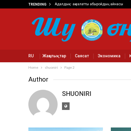
Адалдық – ақ халатты абыройдың айнасы
TRENDING
RU
Жаңалықтар
Саясат
Экономика
Home
shuoniri
Page 2
Author
SHUONIRI