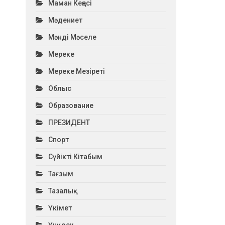
Маман Кеңесі
Мәдениет
Мәнді Мәселе
Мереке
Мереке Мезіреті
Облыс
Образование
ПРЕЗИДЕНТ
Спорт
Сүйікті Кітабым
Тағзым
Тазалық
Үкімет
Үнқосу