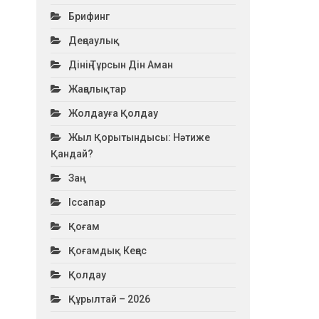
Брифинг
Деңсаулық
Дінің Тұрсын Дін Аман
Жаңалықтар
Жолдауға Қолдау
Жыл Қорытындысы: Нәтиже
Қандай?
Заң
Іссапар
Қоғам
Қоғамдық Кеңес
Қолдау
Құрылтай – 2026