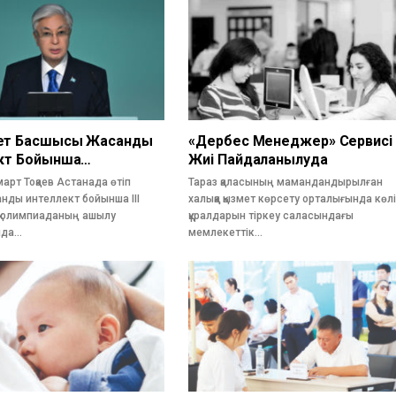
ет Басшысы Жасанды
«Дербес Менеджер» Сервисі
кт Бойынша…
Жиі Пайдаланылуда
рт Тоқаев Астанада өтіп
Тараз қаласының мамандандырылған
анды интеллект бойынша ІІІ
халыққа қызмет көрсету орталығында көл
қ олимпиаданың ашылу
құралдарын тіркеу саласындағы
нда…
мемлекеттік…