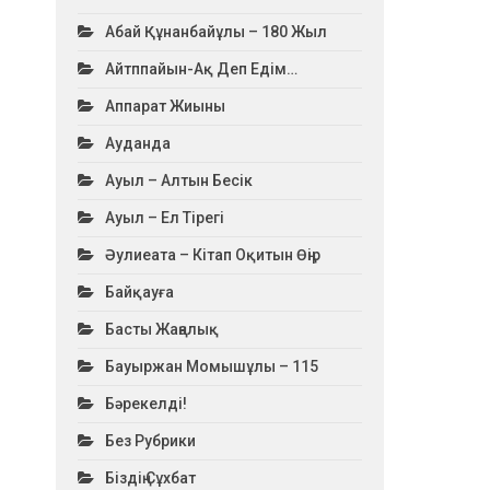
Абай Құнанбайұлы – 180 Жыл
Айтппайын-Ақ Деп Едім…
Аппарат Жиыны
Ауданда
Ауыл – Алтын Бесік
Ауыл – Ел Тірегі
Әулиеата – Кітап Оқитын Өңір
Байқауға
Басты Жаңалық
Бауыржан Момышұлы – 115
Бәрекелді!
Без Рубрики
Біздің Сұхбат