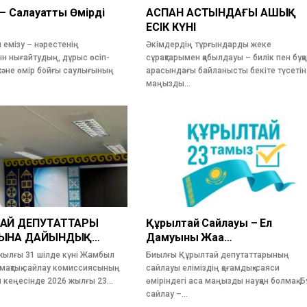
 – Салауатты Өмірдің
АСПАН АСТЫНДАҒЫ АШЫҚ
ЕСІК КҮНІ
 емізу – нәрестенің
Әкімдердің тұрғындарды жеке
н нығайтудың, дұрыс өсіп-
сұрақтарымен қабылдауы – билік пен бұқ
 және өмір бойғы саулығының
арасындағы байланысты бекіте түсетін
маңызды…
АЙ ДЕПУТАТТАРЫ
Құрылтай Сайлауы – Ел
ЫНА ДАЙЫНДЫҚ…
Дамуының Жаңа…
ылғы 31 шілде күні Жамбыл
Биылғы Құрылтай депутаттарының
умақтық сайлау комиссиясының
сайлауы еліміздің қоғамдық-саяси
н кеңесінде 2026 жылғы 23…
өміріндегі аса маңызды науқан болмақ. Б
сайлау –…