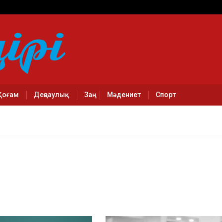
Қоғам
Деңсаулық
Заң
Мәдениет
Спорт