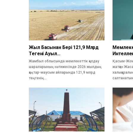
Жыл Басынан Бері 121,9 Млрд
Мемлек
Теңгенің Ауыл…
Интелле
Жамбыл облысында мемлекеттік қолдау
Қасым-Жома
шараларының нәтижесінде 2026 жылдың
жатқан Жас
қаңтар-маусым айларында 121,9 млрд
халықаралы
теңгенің…
салтанаты