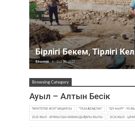
Бірлігі Бекем, Тірлігі Келі
Shuoniri
Oct 20, 2023
Browsing Category
Ауыл – Алтын Бесік
"МЕКТЕПКЕ ЖОЛ" АКЦИЯСЫ
"ТАЗА ҚАЗАҚСТАН"
"ШУ ӨҢІРІ" - 90 Ж
2025 ЖЫЛ - ЖҰМЫСШЫ МАМАНДЫҚТАРЫ ЖЫЛЫ
2026 ЖЫЛ - ЦИ