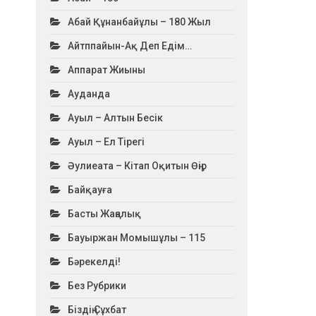
Абай Құнанбайұлы – 180 Жыл
Айтппайын-Ақ Деп Едім…
Аппарат Жиыны
Ауданда
Ауыл – Алтын Бесік
Ауыл – Ел Тірегі
Әулиеата – Кітап Оқитын Өңір
Байқауға
Басты Жаңалық
Бауыржан Момышұлы – 115
Бәрекелді!
Без Рубрики
Біздің Сұхбат