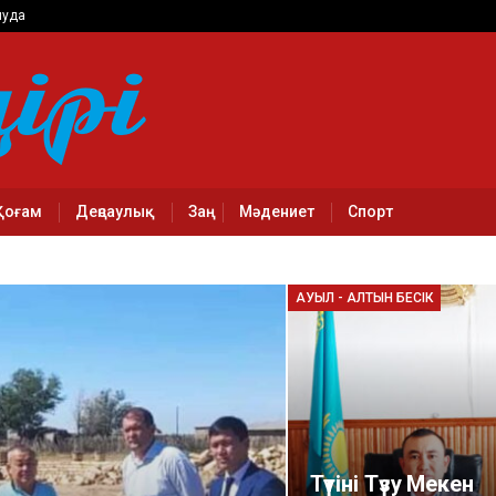
луда
Қоғам
Деңсаулық
Заң
Мәдениет
Спорт
АУЫЛ - АЛТЫН БЕСІК
Түтіні Түзу Мекен