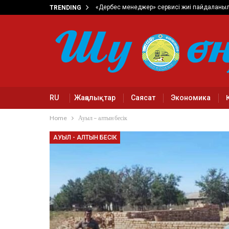
«Дербес менеджер» сервисі жиі пайдаланы
TRENDING
RU
Жаңалықтар
Саясат
Экономика
Home
Ауыл – алтын бесік
АУЫЛ - АЛТЫН БЕСІК