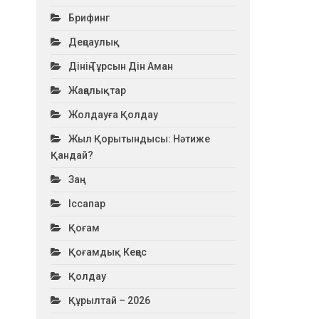
Брифинг
Деңсаулық
Дінің Тұрсын Дін Аман
Жаңалықтар
Жолдауға Қолдау
Жыл Қорытындысы: Нәтиже
Қандай?
Заң
Іссапар
Қоғам
Қоғамдық Кеңес
Қолдау
Құрылтай – 2026