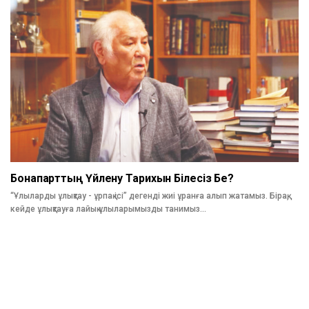
Бонапарттың Үйлену Тарихын Білесіз Бе?
“Ұлыларды ұлықтау - ұрпақ ісі” дегенді жиі ұранға алып жатамыз. Бірақ,
кейде ұлықтауға лайық ұлыларымызды танимыз…