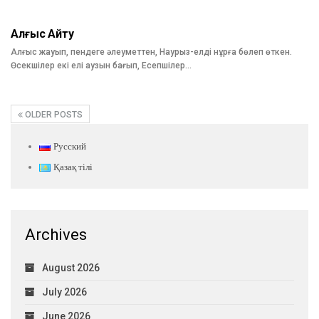
Алғыс Айту
Алғыс жауып, пендеге әлеуметтен, Наурыз-елді нұрға бөлеп өткен.
Өсекшілер екі елі аузын бағып, Есепшілер…
OLDER POSTS
Русский
Қазақ тілі
Archives
August 2026
July 2026
June 2026