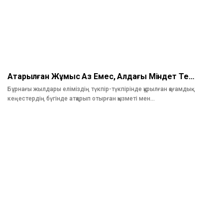
Атқарылған Жұмыс Аз Емес, Алдағы Міндет Те…
Бұрнағы жылдары еліміздің түкпір-түкпірінде құрылған қоғамдық
кеңестердің бүгінде атқарып отырған қызметі мен…