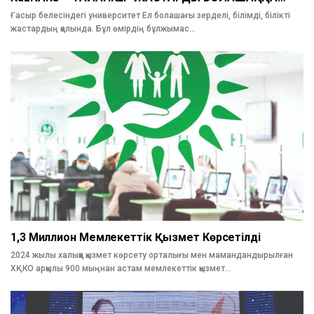
Ғасыр белесіндегі университет Ел болашағы зерделі, білімді, білікті
жастардың қолында. Бұл өмірдің бұлжымас…
1,3 Миллион Мемлекеттік Қызмет Көрсетілді
2024 жылы халыққа қызмет көрсету орталығы мен мамандандырылған
ХҚКО арқылы 900 мыңнан астам мемлекеттік қызмет…