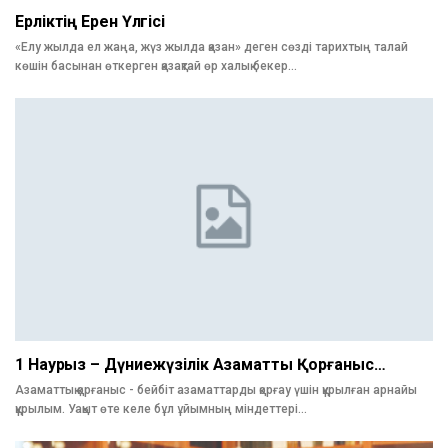
Ерліктің Ерен Үлгісі
«Елу жылда ел жаңа, жүз жылда қазан» деген сөзді тарихтың талай
көшін басынан өткерген қазақтай өр халық бекер…
1 Наурыз – Дүниежүзілік Азаматтық Қорғаныс…
Азаматтық қорғаныс - бейбіт азаматтарды қорғау үшін құрылған арнайы
құрылым. Уақыт өте келе бұл ұйымның міндеттері…