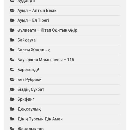
Ауданда
Ауыл – Алтын Бесік
Ауыл – Ел Тірегі
Әулиеата – Кітап Оқитын Өңір
Байқауға
Басты Жаңалық
Бауыржан Момышұлы – 115
Бәрекелді!
Без Рубрики
Біздің Сұхбат
Брифинг
Деңсаулық
Дінің Тұрсын Дін Аман
Жаңалықтар