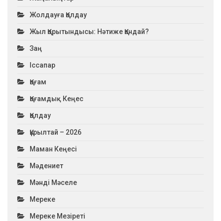
Жолдауға Қолдау
Жыл Қорытындысы: Нәтиже Қандай?
Заң
Іссапар
Қоғам
Қоғамдық Кеңес
Қолдау
Құрылтай – 2026
Маман Кеңесі
Мәдениет
Мәнді Мәселе
Мереке
Мереке Мезіреті