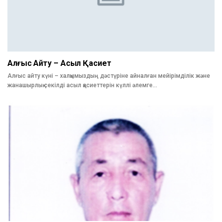
Алғыс Айту – Асыл Қасиет
Алғыс айту күні – халқымыздың дәстүріне айналған мейірімділік және
жанашырлық секілді асыл қасиеттерін күллі әлемге…