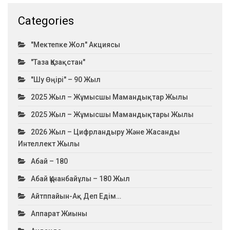
Categories
"Мектепке Жол" Акциясы
"Таза Қазақстан"
"Шу Өңірі" – 90 Жыл
2025 Жыл – Жұмысшы Мамандықтар Жылы
2025 Жыл – Жұмысшы Мамандықтары Жылы
2026 Жыл – Цифрландыру Және Жасанды
Интеллект Жылы
Абай – 180
Абай Құнанбайұлы – 180 Жыл
Айтппайын-Ақ Деп Едім…
Аппарат Жиыны