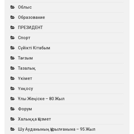
Облыс
Образование
ПРЕЗИДЕНТ
Спорт
Сүйікті Кітабым
Тағзым
Тазалық
Үкімет
Үнқосу
Ұлы Жеңіске – 80 Жыл
Форум
Халыққа Қызмет
Шу Ауданының Құрылғанына – 95 Жыл