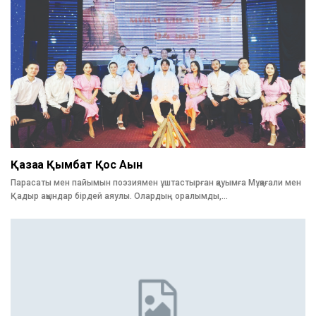
Қазаққа Қымбат Қос Ақын
Парасаты мен пайымын поэзиямен ұштастырған қауымға Мұқағали мен
Қадыр ақындар бірдей аяулы. Олардың оралымды,…