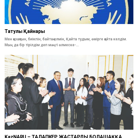
Татулық Қайнары
Мен қазақпын, биікпін, байтақ елмін, Қайта тудым, өмірге қайта келдім.
Мың да бір тірілдім деп мәңгі өлмеске-…
KazNARU – ТАЛАПКЕР ЖАСТАРДЫ БОЛАШАҚҚА…