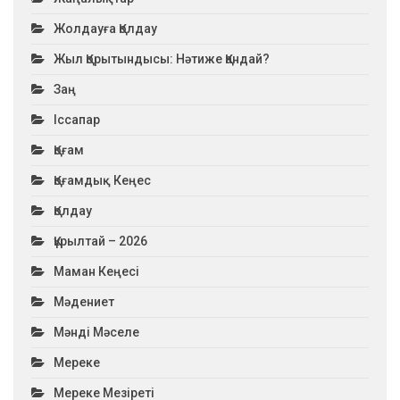
Жолдауға Қолдау
Жыл Қорытындысы: Нәтиже Қандай?
Заң
Іссапар
Қоғам
Қоғамдық Кеңес
Қолдау
Құрылтай – 2026
Маман Кеңесі
Мәдениет
Мәнді Мәселе
Мереке
Мереке Мезіреті