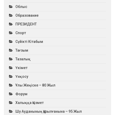
Облыс
Образование
ПРЕЗИДЕНТ
Спорт
Сүйікті Кітабым
Тағзым
Тазалық
Үкімет
Үнқосу
Ұлы Жеңіске – 80 Жыл
Форум
Халыққа Қызмет
Шу Ауданының Құрылғанына – 95 Жыл