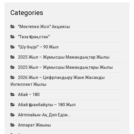
Categories
"Мектепке Жол" Акциясы
"Таза Қазақстан"
"Шу Өңірі" – 90 Жыл
2025 Жыл – Жұмысшы Мамандықтар Жылы
2025 Жыл – Жұмысшы Мамандықтары Жылы
2026 Жыл – Цифрландыру Және Жасанды
Интеллект Жылы
Абай – 180
Абай Құнанбайұлы – 180 Жыл
Айтппайын-Ақ Деп Едім…
Аппарат Жиыны