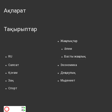
Ақпарат
Тақырыптар
Жаңалықтар
Әлем
RU
Басты жаңалық
Саясат
Экономика
Қоғам
Деңсаулық
Заң
Мәдениет
Спорт