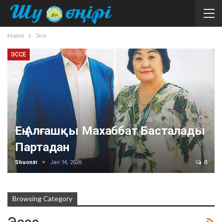
Home
Эссе
ЭССЕ
Ең Алғашқы Махаббат Басталады
Партадан
Shuoniri
Jan 14, 2026
0
Browsing Category