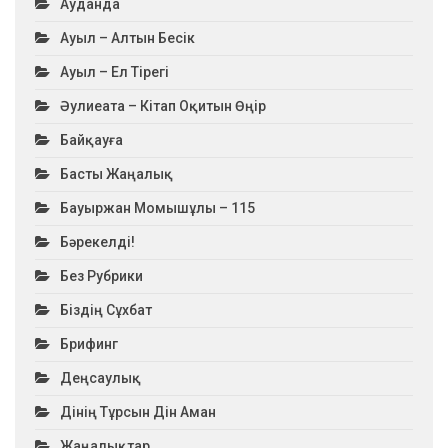
Ауданда
Ауыл – Алтын Бесік
Ауыл – Ел Тірегі
Әулиеата – Кітап Оқитын Өңір
Байқауға
Басты Жаңалық
Бауыржан Момышұлы – 115
Бәрекелді!
Без Рубрики
Біздің Сұхбат
Брифинг
Деңсаулық
Дінің Тұрсын Дін Аман
Жаңалықтар