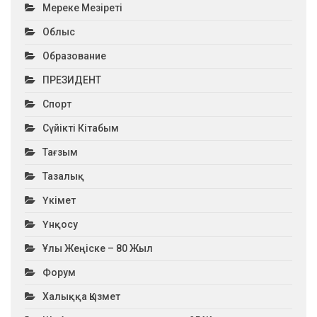
Мереке Мезіреті
Облыс
Образование
ПРЕЗИДЕНТ
Спорт
Сүйікті Кітабым
Тағзым
Тазалық
Үкімет
Үнқосу
Ұлы Жеңіске – 80 Жыл
Форум
Халыққа Қызмет