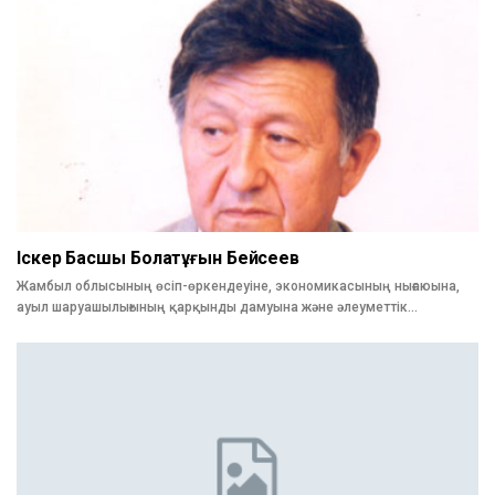
Іскер Басшы Болатұғын Бейсеев
Жамбыл облысының өсіп-өркендеуіне, экономикасының нығаюына,
ауыл шаруашылығының қарқынды дамуына және әлеуметтік…