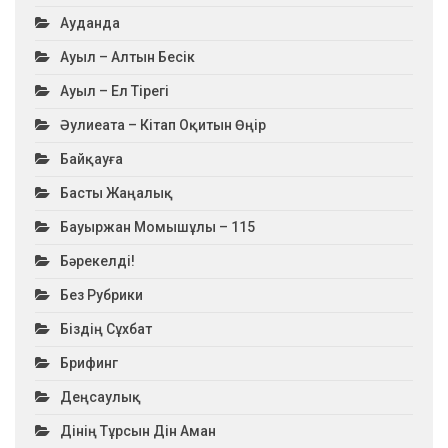
Ауданда
Ауыл – Алтын Бесік
Ауыл – Ел Тірегі
Әулиеата – Кітап Оқитын Өңір
Байқауға
Басты Жаңалық
Бауыржан Момышұлы – 115
Бәрекелді!
Без Рубрики
Біздің Сұхбат
Брифинг
Деңсаулық
Дінің Тұрсын Дін Аман