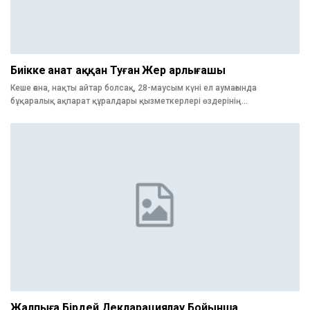
Биікке Қанат Қаққан Туған Жер Қарлығашы
Кеше ғана, нақты айтар болсақ, 28-маусым күні ел аумағында
бұқаралық ақпарат құралдары қызметкерлері өздерінің…
Жалпыға Бірдей Декларациялау Бойынша