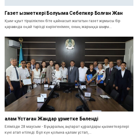
Газет Қызметкері Болуыма Себепкер Болған Жан
Қым-қуыт тіршілікпен біте қайнасып жататын газет жұмысы бір
қарағанда оңай тәрізді көрінгенімен, оның жарыққа шығуы…
Қалам Ұстаған Жандар Құрметке Бөленді
Елімізде 28 маусым - Бұқаралық ақпарат құралдары қызметкерлері
күні атап өтіледі. Бұл күн қолына қалам ұстап,…