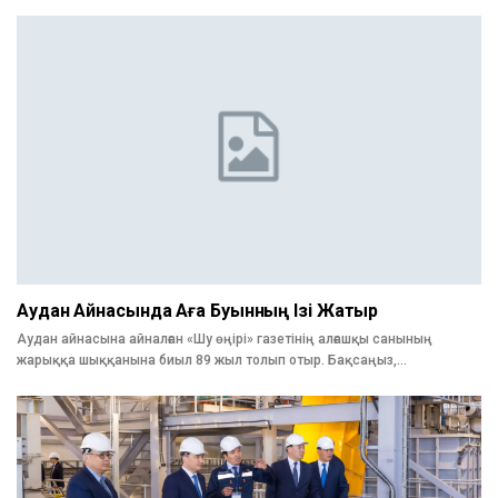
Аудан Айнасында Аға Буынның Ізі Жатыр
Аудан айнасына айналған «Шу өңірі» газетінің алғашқы санының
жарыққа шыққанына биыл 89 жыл толып отыр. Бақсаңыз,…