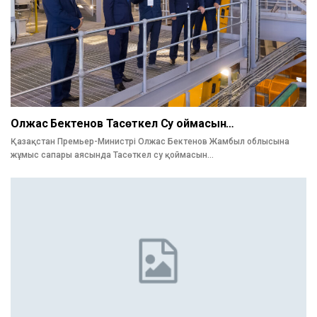
Олжас Бектенов Тасөткел Су Қоймасын…
Қазақстан Премьер-Министрі Олжас Бектенов Жамбыл облысына
жұмыс сапары аясында Тасөткел су қоймасын…