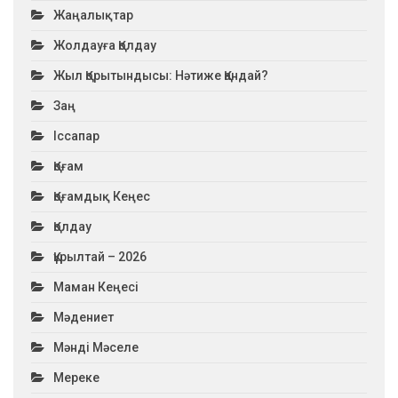
Жаңалықтар
Жолдауға Қолдау
Жыл Қорытындысы: Нәтиже Қандай?
Заң
Іссапар
Қоғам
Қоғамдық Кеңес
Қолдау
Құрылтай – 2026
Маман Кеңесі
Мәдениет
Мәнді Мәселе
Мереке