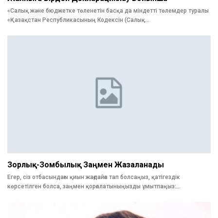
«Салық және бюджетке төленетін басқа да міндетті төлемдер туралы
«Қазақстан Республикасының Кодексін (Салық…
Зорлық-Зомбылық Заңмен Жазаланады
Егер, сіз отбасындағы қиын жағдайға тап болсаңыз, қатігездік
көрсетілген болса, заңмен қорғалатыныңызды ұмытпаңыз:…