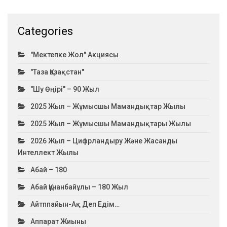
Categories
"Мектепке Жол" Акциясы
"Таза Қазақстан"
"Шу Өңірі" – 90 Жыл
2025 Жыл – Жұмысшы Мамандықтар Жылы
2025 Жыл – Жұмысшы Мамандықтары Жылы
2026 Жыл – Цифрландыру Және Жасанды
Интеллект Жылы
Абай – 180
Абай Құнанбайұлы – 180 Жыл
Айтппайын-Ақ Деп Едім…
Аппарат Жиыны