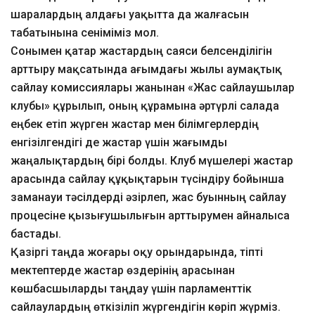
шаралардың алдағы уақытта да жалғасын
табатынына сеніміміз мол.
Сонымен қатар жастардың саяси белсенділігін
арттыру мақсатында ағымдағы жылы аумақтық
сайлау комиссиялары жанынан «Жас сайлаушылар
клубы» құрылып, оның құрамына әртүрлі салада
еңбек етіп жүрген жастар мен білімгерлердің
енгізілгендігі де жастар үшін жағымды
жаңалықтардың бірі болды. Клуб мүшелері жастар
арасында сайлау құқықтарын түсіндіру бойынша
заманауи тәсілдерді әзірлеп, жас буынның сайлау
процесіне қызығушылығын арттырумен айналыса
бастады.
Қазіргі таңда жоғары оқу орындарында, тіпті
мектептерде жастар өздерінің арасынан
көшбасшыларды таңдау үшін парламенттік
сайлаулардың өткізіліп жүргендігін көріп жүрміз.