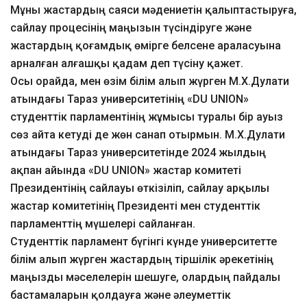
Мұны жастардың саяси мәдениетін қалыптастыруға,
сайлау процесінің маңызын түсіндіруге және
жастардың қоғамдық өмірге белсене араласуына
арналған алғашқы қадам деп түсіну қажет.
Осы орайда, мен өзім білім алып жүрген М.Х.Дулати
атындағы Тараз университетінің «DU UNION»
студенттік парламентінің жұмысы туралы бір ауыз
сөз айта кетуді де жөн санап отырмын. М.Х.Дулати
атындағы Тараз университетінде 2024 жылдың
ақпан айында «DU UNION» жастар комитеті
Президентінің сайлауы өткізіліп, сайлау арқылы
жастар комитетінің Президенті мен студенттік
парламенттің мүшелері сайланған.
Студенттік парламент бүгінгі күнде университетте
білім алып жүрген жастардың тіршілік әрекетінің
маңызды мәселелерін шешуге, олардың пайдалы
бастамаларын қолдауға және әлеуметтік