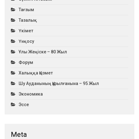
Тағзым
Тазалық
Үкімет
Үнқосу
Ұлы Жеңіске – 80 Жыл
Форум
Халыққа Қызмет
Шу Ауданының Құрылғанына – 95 Жыл
Экономика
Эссе
Meta