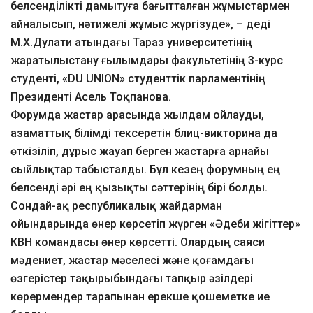
белсенділікті дамытуға бағытталған жұмыстармен
айналысып, нәтижелі жұмыс жүргізуде», – деді
М.Х.Дулати атындағы Тараз университетінің
жаратылыстану ғылымдары факультетінің 3-курс
студенті, «DU UNION» студенттік парламентінің
Президенті Асель Тоқпанова.
Форумда жастар арасында жылдам ойлауды,
азаматтық білімді тексеретін блиц-викторина да
өткізіліп, дұрыс жауап берген жастарға арнайы
сыйлықтар табысталды. Бұл кезең форумның ең
белсенді әрі ең қызықты сәттерінің бірі болды.
Сондай-ақ республикалық жайдарман
ойындарында өнер көрсетіп жүрген «Әдеби жігіттер»
КВН командасы өнер көрсетті. Олардың саяси
мәдениет, жастар мәселесі және қоғамдағы
өзгерістер тақырыбындағы тапқыр әзілдері
көрермендер тарапынан ерекше қошеметке ие