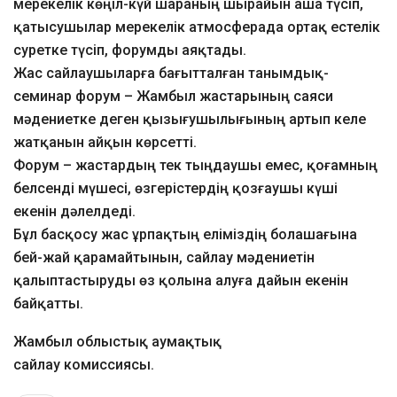
мерекелік көңіл-күй шараның шырайын аша түсіп,
қатысушылар мерекелік атмосферада ортақ естелік
суретке түсіп, форумды аяқтады.
Жас сайлаушыларға бағытталған танымдық-
семинар форум – Жамбыл жастарының саяси
мәдениетке деген қызығушылығының артып келе
жатқанын айқын көрсетті.
Форум – жастардың тек тыңдаушы емес, қоғамның
белсенді мүшесі, өзгерістердің қозғаушы күші
екенін дәлелдеді.
Бұл басқосу жас ұрпақтың еліміздің болашағына
бей-жай қарамайтынын, сайлау мәдениетін
қалыптастыруды өз қолына алуға дайын екенін
байқатты.
Жамбыл облыстық аумақтық
сайлау комиссиясы.