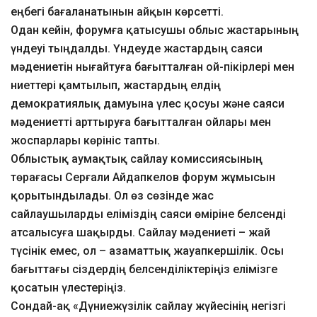
еңбегі бағаланатынын айқын көрсетті.
Одан кейін, форумға қатысушы облыс жастарының
үндеуі тыңдалды. Үндеуде жастардың саяси
мәдениетін нығайтуға бағытталған ой-пікірлері мен
ниеттері қамтылып, жастардың елдің
демократиялық дамуына үлес қосуы және саяси
мәдениетті арттыруға бағытталған ойлары мен
жоспарлары көрініс тапты.
Облыстық аумақтық сайлау комиссиясының
төрағасы Серғали Айдапкелов форум жұмысын
қорытындылады. Ол өз сөзінде жас
сайлаушыларды еліміздің саяси өміріне белсенді
атсалысуға шақырды. Сайлау мәдениеті – жай
түсінік емес, ол – азаматтық жауапкершілік. Осы
бағыттағы сіздердің белсенділіктеріңіз елімізге
қосатын үлестеріңіз.
Сондай-ақ «Дүниежүзілік сайлау жүйесінің негізгі