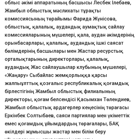
облыс әкімі аппаратының басшысы Лесбек Ілебаев,
Жамбыл облыстық мәслихаты тұрақты
комиссиясының төрайымы Фарида Жүнісова,
облыстық, қалалық, аудандық аумақтық сайлау
комиссияларының мүшелері, қала, аудан әкімдерінің
орынбасарлары, қалалық, аудандық ішкі саясат
бөлімдерінің басшылары мен Жастар ресурстық
орталықтарының директорлары, қалалық,
аудандық Жас сайлаушылар клубының мүшелері,
«Жаңару» Сыбайлас жемқорлыққа қарсы
жалпыұлттық қозғалыс республикалық қоғамдық
бірлестігінің Жамбыл облыстық филиалының
директоры, қоғам белсендісі Қасымхан Төлендиев,
Жамбыл облыстық ардагерлер кеңесінің төрағасы
Еркінбек Солтыбаев, саяси партиялар мен үкіметтік
емес қоғамдық ұйымдардың төрағалары, БАҚ
өкілдері жұмысшы жастар мен білім беру