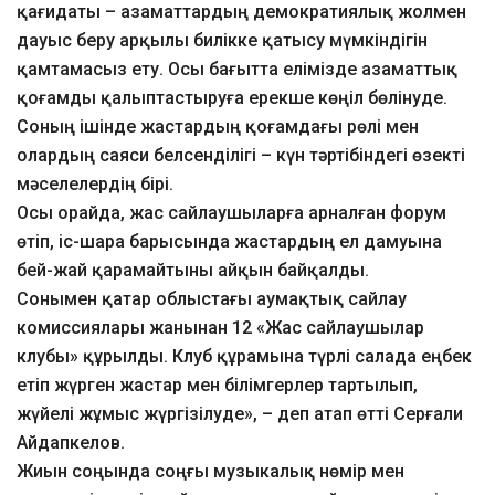
қағидаты – азаматтардың демократиялық жолмен
дауыс беру арқылы билікке қатысу мүмкіндігін
қамтамасыз ету. Осы бағытта елімізде азаматтық
қоғамды қалыптастыруға ерекше көңіл бөлінуде.
Соның ішінде жастардың қоғамдағы рөлі мен
олардың саяси белсенділігі – күн тәртібіндегі өзекті
мәселелердің бірі.
Осы орайда, жас сайлаушыларға арналған форум
өтіп, іс-шара барысында жастардың ел дамуына
бей-жай қарамайтыны айқын байқалды.
Сонымен қатар облыстағы аумақтық сайлау
комиссиялары жанынан 12 «Жас сайлаушылар
клубы» құрылды. Клуб құрамына түрлі салада еңбек
етіп жүрген жастар мен білімгерлер тартылып,
жүйелі жұмыс жүргізілуде», – деп атап өтті Серғали
Айдапкелов.
Жиын соңында соңғы музыкалық нөмір мен