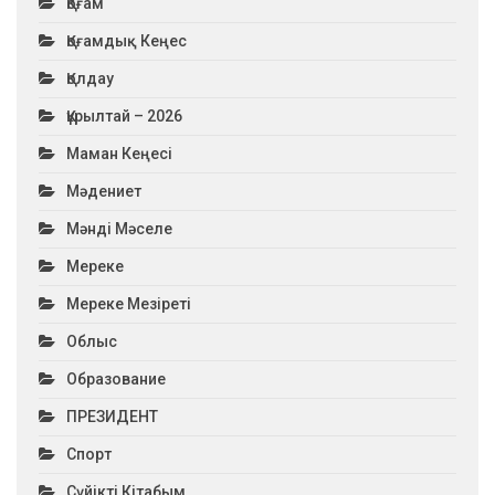
Қоғам
Қоғамдық Кеңес
Қолдау
Құрылтай – 2026
Маман Кеңесі
Мәдениет
Мәнді Мәселе
Мереке
Мереке Мезіреті
Облыс
Образование
ПРЕЗИДЕНТ
Спорт
Сүйікті Кітабым