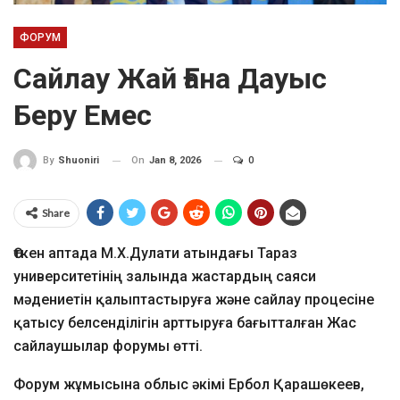
ФОРУМ
Сайлау Жай Ғана Дауыс
Беру Емес
On
Jan 8, 2026
0
By
Shuoniri
Share
Өткен аптада М.Х.Дулати атындағы Тараз
университетінің залында жастардың саяси
мәдениетін қалыптастыруға және сайлау процесіне
қатысу белсенділігін арттыруға бағытталған Жас
сайлаушылар форумы өтті.
Форум жұмысына облыс әкімі Ербол Қарашөкеев,