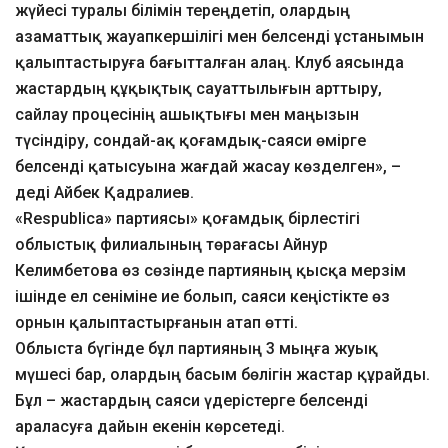
жүйесі туралы білімін тереңдетіп, олардың
азаматтық жауапкершілігі мен белсенді ұстанымын
қалыптастыруға бағытталған алаң. Клуб аясында
жастардың құқықтық сауаттылығын арттыру,
сайлау процесінің ашықтығы мен маңызын
түсіндіру, сондай-ақ қоғамдық-саяси өмірге
белсенді қатысуына жағдай жасау көзделген», –
деді Айбек Қадралиев.
«Respublica» партиясы» қоғамдық бірлестігі
облыстық филиалының төрағасы Айнур
Келимбетова өз сөзінде партияның қысқа мерзім
ішінде ел сеніміне ие болып, саяси кеңістікте өз
орнын қалыптастырғанын атап өтті.
Облыста бүгінде бұл партияның 3 мыңға жуық
мүшесі бар, олардың басым бөлігін жастар құрайды.
Бұл – жастардың саяси үдерістерге белсенді
араласуға дайын екенін көрсетеді.