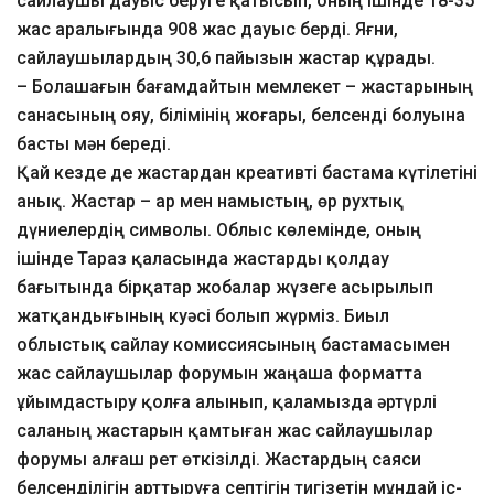
сайлаушы дауыс беруге қатысып, оның ішінде 18-35
жас аралығында 908 жас дауыс берді. Яғни,
сайлаушылардың 30,6 пайызын жастар құрады.
– Болашағын бағамдайтын мемлекет – жастарының
санасының ояу, білімінің жоғары, белсенді болуына
басты мән береді.
Қай кезде де жастардан креативті бастама күтілетіні
анық. Жастар – ар мен намыстың, өр рухтық
дүниелердің символы. Облыс көлемінде, оның
ішінде Тараз қаласында жастарды қолдау
бағытында бірқатар жобалар жүзеге асырылып
жатқандығының куәсі болып жүрміз. Биыл
облыстық сайлау комиссиясының бастамасымен
жас сайлаушылар форумын жаңаша форматта
ұйымдастыру қолға алынып, қаламызда әртүрлі
саланың жастарын қамтыған жас сайлаушылар
форумы алғаш рет өткізілді. Жастардың саяси
белсенділігін арттыруға септігін тигізетін мұндай іс-