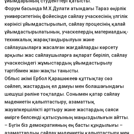
ұйымдарының студенттері қатысты.
Форум басында М.Х.Дулати атындағы Тараз өңірлік
университетінің фойесінде сайлау учаскесінің үлгілік
көрінісі ұйымдастырылып, сайлау процесінің қалай
ұйымдастырылатынын, учаскелердің материалдық-
техникалық жарақтандырылуын және
сайлаушыларға жасалған жағдайларды көрсету
арқылы жас сайлаушыларға ақпарат беріліп, сайлау
учаскесіндегі жұмыстардың ұйымдастырылу
тәртібімен жан-жақты танысты.
Облыс әкімі Ербол Қарашөкеев құттықтау сөз
сөйлеп, жастардың ел дамуы мен болашағындағы
шешуші рөліне тоқталды. Сонымен қатар сайлау
мәдениетін қалыптастыру, азаматтық
жауапкершілікті арттыру және жастардың саяси
өмірге белсенді қатысуының маңыздылығын айтты.
– Бүгін біз демократияның ең басты құндылығы –
азаматтардың сайлау мәдениетін қалыптастыру мен