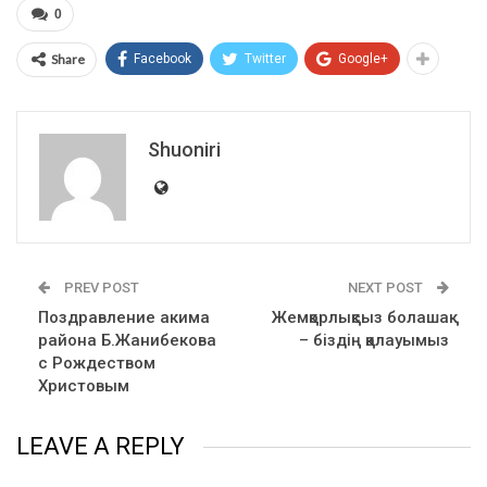
0
Share
Facebook
Twitter
Google+
Shuoniri
PREV POST
NEXT POST
Поздравление акима
Жемқорлықсыз болашақ
района Б.Жанибекова
– біздің қалауымыз
с Рождеством
Христовым
LEAVE A REPLY