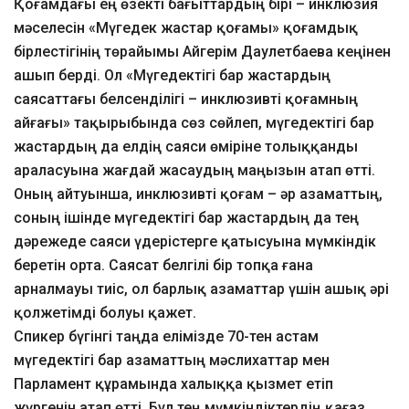
Қоғамдағы ең өзекті бағыттардың бірі – инклюзия
мәселесін «Мүгедек жастар қоғамы» қоғамдық
бірлестігінің төрайымы Айгерім Даулетбаева кеңінен
ашып берді. Ол «Мүгедектігі бар жастардың
саясаттағы белсенділігі – инклюзивті қоғамның
айғағы» тақырыбында сөз сөйлеп, мүгедектігі бар
жастардың да елдің саяси өміріне толыққанды
араласуына жағдай жасаудың маңызын атап өтті.
Оның айтуынша, инклюзивті қоғам – әр азаматтың,
соның ішінде мүгедектігі бар жастардың да тең
дәрежеде саяси үдерістерге қатысуына мүмкіндік
беретін орта. Саясат белгілі бір топқа ғана
арналмауы тиіс, ол барлық азаматтар үшін ашық әрі
қолжетімді болуы қажет.
Спикер бүгінгі таңда елімізде 70-тен астам
мүгедектігі бар азаматтың мәслихаттар мен
Парламент құрамында халыққа қызмет етіп
жүргенін атап өтті. Бұл тең мүмкіндіктердің қағаз