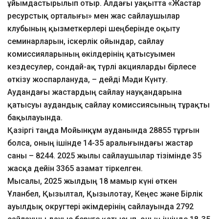
ұйымдастырылып отыр. Алдағы уақытта «Жастар
ресурстық орталығы» мен жас сайлаушылар
клубының қызметкерлері шеңберінде оқыту
семинарларын, іскерлік ойындар, сайлау
комиссияларының өкілдерінің қатысуымен
кездесулер, сондай-ақ түрлі акцияларды бірлесе
өткізу жоспарлануда, – дейді Мәди Күнту.
Аудандағы жастардың сайлау науқандарына
қатысуы аудандық сайлау комиссиясының тұрақты
бақылауында.
Қазіргі таңда Мойынқұм ауданында 28855 тұрғын
болса, оның ішінде 14-35 аралығындағы жастар
саны – 8244. 2025 жылы сайлаушылар тізімінде 35
жасқа дейін 3365 азамат тіркелген.
Мысалы, 2025 жылдың 18 мамыр күні өткен
Ұланбел, Қызылтал, Қызылотау, Кеңес және Бірлік
ауылдық округтері әкімдерінің сайлауында 2792