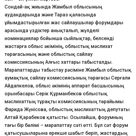
Сондай-ақ жиында Жамбыл облысының
аудандарында және Тараз қаласында
ұйымдастырылған жас сайлаушылар форумдары
арасында үздіктер анықталып, жүлделі
номинациялар бойынша сыйлықтар, белсенді
жастарға облыс әкімінің, облыстық мәслихат
төрағасының және облыстық сайлау
комиссиясының Алғыс хаттары табысталды.
Марапаттарды табыстау рәсіміне Жамбыл облыстық
аумақтық сайлау комиссиясының төрағасы Серғали
Айдапкелов, облыс әкімінің аппарат басшысының
орынбасары Серік Құрманбеков облыстық
мәслихаттың тұрақты комиссиясының төрайымы
Фарида Жүнісова, облыстық мәслихаттың депутаты
Алтай Қарабеков қатысты. Осылайша, форумның
тағы бір бөлімі – марапаттау сәті өтті. Бұл сәт форум
қатысушыларына ерекше шабыт беріп, жастардың