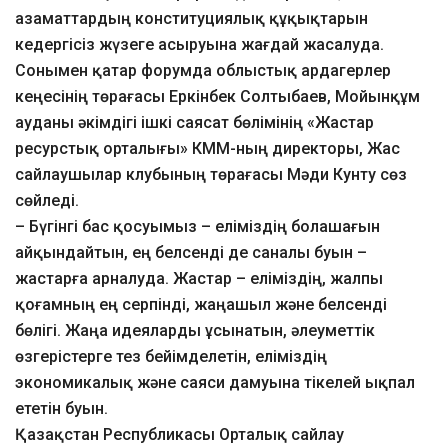
азаматтардың конституциялық құқықтарын
кедергісіз жүзеге асыруына жағдай жасалуда.
Сонымен қатар форумда облыстық ардагерлер
кеңесінің төрағасы Еркінбек Солтыбаев, Мойынқұм
ауданы әкімдігі ішкі саясат бөлімінің «Жастар
ресурстық орталығы» КММ-ның директоры, Жас
сайлаушылар клубының төрағасы Мәди Кунту сөз
сөйледі.
– Бүгінгі бас қосуымыз – еліміздің болашағын
айқындайтын, ең белсенді де саналы буын –
жастарға арналуда. Жастар – еліміздің, жалпы
қоғамның ең серпінді, жаңашыл және белсенді
бөлігі. Жаңа идеяларды ұсынатын, әлеуметтік
өзгерістерге тез бейімделетін, еліміздің
экономикалық және саяси дамуына тікелей ықпал
ететін буын.
Қазақстан Республикасы Орталық сайлау