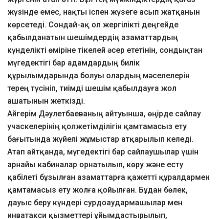
жүзінде емес, нақты іспен жүзеге асып жатқанын
көрсетеді. Сондай-ақ ол жергілікті деңгейде
қабылданатын шешімдердің азаматтардың
күнделікті өміріне тікелей әсер ететінін, сондықтан
мүгедектігі бар адамдардың билік
құрылымдарында болуы олардың мәселелерін
терең түсініп, тиімді шешім қабылдауға жол
ашатынын жеткізді.
Айгерім Дәулетбаеваның айтуынша, өңірде сайлау
учаскелерінің қолжетімділігін қамтамасыз ету
бағытында жүйелі жұмыстар атқарылып келеді.
Атап айтқанда, мүгедектігі бар сайлаушылар үшін
арнайы кабиналар орнатылып, көру және есту
қабілеті бұзылған азаматтарға қажетті құралдармен
қамтамасыз ету жолға қойылған. Бұдан бөлек,
дауыс беру күндері сурдоаудармашылар мен
инватакси қызметтері ұйымдастырылып,