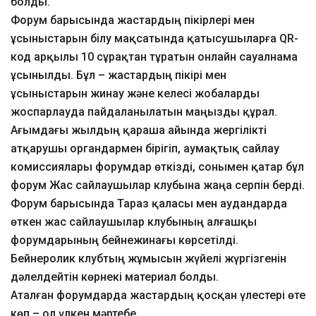
болды.
Форум барысында жастардың пікірлері мен
ұсыныстарын білу мақсатында қатысушыларға QR-
код арқылы 10 сұрақтан тұратын онлайн сауалнама
ұсынылды. Бұл – жастардың пікірі мен
ұсыныстарын жинау және келесі жобаларды
жоспарлауда пайдаланылатын маңызды құрал.
Ағымдағы жылдың қараша айында жергілікті
атқарушы органдармен бірігіп, аумақтық сайлау
комиссиялары форумдар өткізді, сонымен қатар бұл
форум Жас сайлаушылар клубына жаңа серпін берді.
Форум барысында Тараз қаласы мен аудандарда
өткен жас сайлаушылар клубының алғашқы
форумдарының бейнежинағы көрсетілді.
Бейнеролик клубтың жұмысын жүйелі жүргізгенін
дәлелдейтін көрнекі материал болды.
Аталған форумдарда жастардың қосқан үлестері өте
көп – ол үлкен мәртебе.