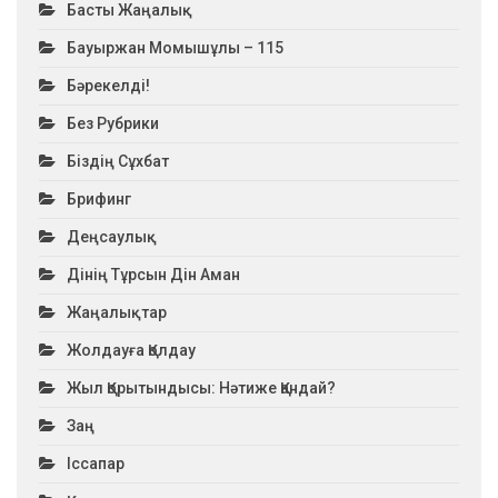
Басты Жаңалық
Бауыржан Момышұлы – 115
Бәрекелді!
Без Рубрики
Біздің Сұхбат
Брифинг
Деңсаулық
Дінің Тұрсын Дін Аман
Жаңалықтар
Жолдауға Қолдау
Жыл Қорытындысы: Нәтиже Қандай?
Заң
Іссапар