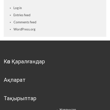
Log in
Entries feed
Comments feed
WordPress.org
Көп Қаралғандар
Ақпарат
Тақырыптар
Жаңалықтар