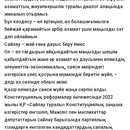
азаматтық жауапкершілік туралы диалог алаңында
жиналып отырмыз.
Бұл кездесу – ел ертеңіне, өз болашағымызға
бейжай қарамайтын әрбір азамат үшін маңызды сәт
деп ойлаймын.
Сайлау – жай ғана дауыс беру емес.
Ол – ел тағдырын айқындайтын маңызды шешім
қабылдайтын және әр азамат өз даусымен еліміздің
әлеуметтік-экономикалық, саяси өміріндегі
өзгеріске үлес қосуына мүмкіндік беретін жүйе, –
деді өз сөзінде облыс әкімі.
Қазір елімізде саяси жүйе жаңа серпін алды.
Конституциялық реформалар нәтижесінде 2022
жылы ҚР «Сайлау туралы» Конституциялық заңына
өзгерістер енгізіліп, Мәжіліс пен мәслихаттар
депутаттарын сайлау барысында партиялық
тізімдерге енгізілген кандидаттардың сапалық