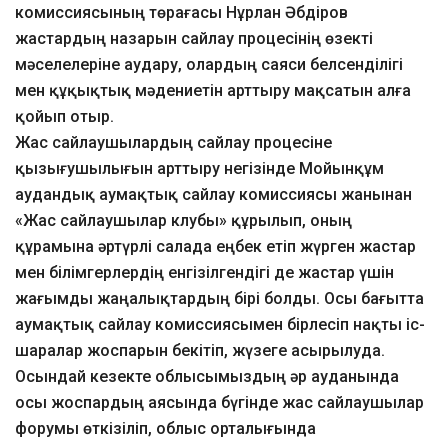
комиссиясының төрағасы Нұрлан Әбдіров
жастардың назарын сайлау процесінің өзекті
мәселелеріне аудару, олардың саяси белсенділігі
мен құқықтық мәдениетін арттыру мақсатын алға
қойып отыр.
Жас сайлаушылардың сайлау процесіне
қызығушылығын арттыру негізінде Мойынқұм
аудандық аумақтық сайлау комиссиясы жанынан
«Жас сайлаушылар клубы» құрылып, оның
құрамына әртүрлі салада еңбек етіп жүрген жастар
мен білімгерлердің енгізілгендігі де жастар үшін
жағымды жаңалықтардың бірі болды. Осы бағытта
аумақтық сайлау комиссиясымен бірлесіп нақты іс-
шаралар жоспарын бекітіп, жүзеге асырылуда.
Осындай кезекте облысымыздың әр ауданында
осы жоспардың аясында бүгінде жас сайлаушылар
форумы өткізіліп, облыс орталығында