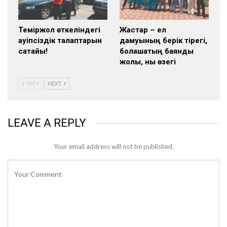
Теміржол өткеліндегі
Жастар – ел
қауіпсіздік талаптарын
дамуының берік тірегі,
сақтайық!
болашақтың баянды
жолы, нық өзегі
PREV
NEXT
LEAVE A REPLY
Your email address will not be published.