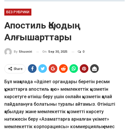
БЕЗ РУБРИКИ
Апостиль Қоюдың
Алғышарттары
On
Sep 30, 2025
0
By
Shuoniri
Share
Бұл мақалада «Әділет органдары беретін ресми
құжаттарға апостиль қою» мемлекеттік қызметін
көрсетуге өтініш беру үшін онлайн қызметін қалай
пайдалануға болатыны туралы айтамыз. Өтінішті
қабылдау және мемлекеттік қызметті көрсету
нәтижесін беру «Азаматтарға арналған үкімет»
мемлекеттік корпорациясы» коммерциялық емес