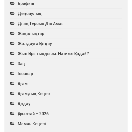
Брифинг
Деңсаулық
Дінің Тұрсын Дін Аман
Жаңалықтар
Жолдауға Қолдау
Жыл Қорытындысы: Нәтиже Қандай?
Заң
Іссапар
Қоғам
Қоғамдық Кеңес
Қолдау
Құрылтай – 2026
Маман Кеңесі