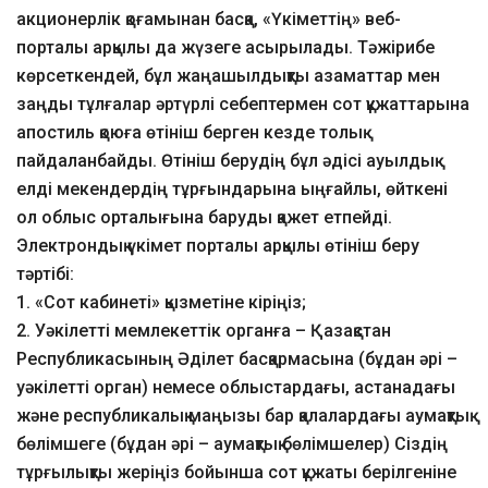
акционерлік қоғамынан басқа, «Үкіметтің» веб-
порталы арқылы да жүзеге асырылады. Тәжірибе
көрсеткендей, бұл жаңашылдықты азаматтар мен
заңды тұлғалар әртүрлі себептермен сот құжаттарына
апостиль қоюға өтініш берген кезде толық
пайдаланбайды. Өтініш берудің бұл әдісі ауылдық
елді мекендердің тұрғындарына ыңғайлы, өйткені
ол облыс орталығына баруды қажет етпейді.
Электрондық үкімет порталы арқылы өтініш беру
тәртібі:
1. «Сот кабинеті» қызметіне кіріңіз;
2. Уәкілетті мемлекеттік органға – Қазақстан
Республикасының Әділет басқармасына (бұдан әрі –
уәкілетті орган) немесе облыстардағы, астанадағы
және республикалық маңызы бар қалалардағы аумақтық
бөлімшеге (бұдан әрі – аумақтық бөлімшелер) Сіздің
тұрғылықты жеріңіз бойынша сот құжаты берілгеніне