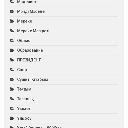
Мәдениет
Мәнді Мәселе
Мереке
Мереке Мезіреті
Облыс
Образование
ПРЕЗИДЕНТ
Спорт
Сүйікті Кітабым
Тағзым
Тазалық
Үкімет
Үнқосу
Ұлы Жеңіске – 80 Жыл