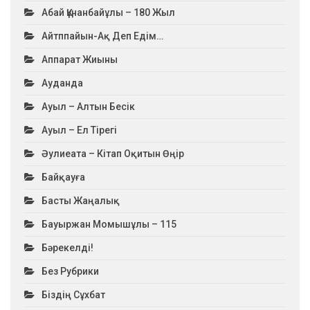
Абай Құнанбайұлы – 180 Жыл
Айтппайын-Ақ Деп Едім…
Аппарат Жиыны
Ауданда
Ауыл – Алтын Бесік
Ауыл – Ел Тірегі
Әулиеата – Кітап Оқитын Өңір
Байқауға
Басты Жаңалық
Бауыржан Момышұлы – 115
Бәрекелді!
Без Рубрики
Біздің Сұхбат