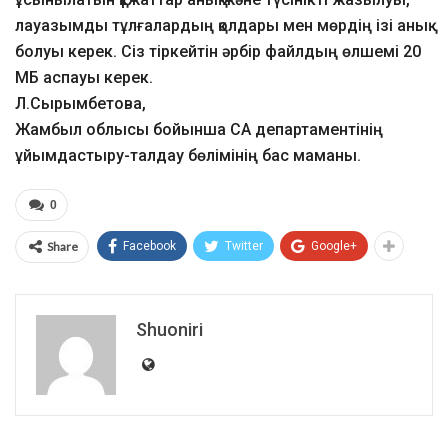
лауазымды тұлғалардың қолдары мен мөрдің ізі анық
болуы керек. Сіз тіркейтін әрбір файлдың өлшемі 20
МБ аспауы керек.
Л.Сырымбетова,
Жамбыл облысы бойынша СА департаментінің
ұйымдастыру-талдау бөлімінің бас маманы.
0
Share
Facebook
Twitter
Google+
Shuoniri