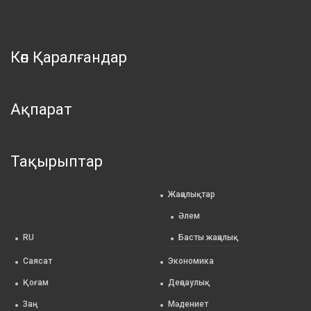
Көп Қаралғандар
Ақпарат
Тақырыптар
Жаңалықтар
Әлем
RU
Басты жаңалық
Саясат
Экономика
Қоғам
Деңсаулық
Заң
Мәдениет