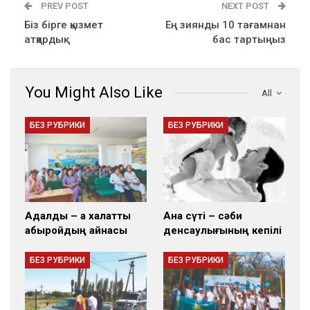
PREV POST
NEXT POST
Біз бірге қызмет
Ең зиянды 10 тағамнан
атқардық
бас тартыңыз
You Might Also Like
All
БЕЗ РУБРИКИ
БЕЗ РУБРИКИ
Адалдық – ақ халатты
Ана сүті – сәби
абыройдың айнасы
денсаулығының кепілі
БЕЗ РУБРИКИ
БЕЗ РУБРИКИ