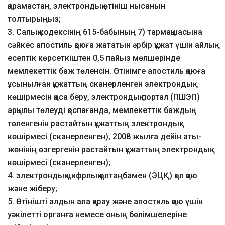
қарамастан, электрондық өтініш нысанын
толтырыңыз;
3. Салық кодексінің 615-бабының 7) тармақшасына
сәйкес апостиль қоюға жататын әрбір құжат үшін айлық
есептік көрсеткіштен 0,5 пайыз мөлшерінде
мемлекеттік баж төленсін. Өтінімге апостиль қоюға
ұсынылған құжаттың сканерленген электрондық
көшірмесін қоса беру, электрондық портал (ПШЭП)
арқылы төлеуді қоспағанда, мемлекеттік баждың
төленгенін растайтын құжаттың электрондық
көшірмесі (сканерленген), 2008 жылға дейін аты-
жөнінің өзгергенін растайтын құжаттың электрондық
көшірмесі (сканерленген);
4. электрондық цифрлық қолтаңбамен (ЭЦҚ) қол қою
және жіберу;
5. Өтінішті алдын ала қарау және апостиль қою үшін
уәкілетті органға немесе оның бөлімшелеріне