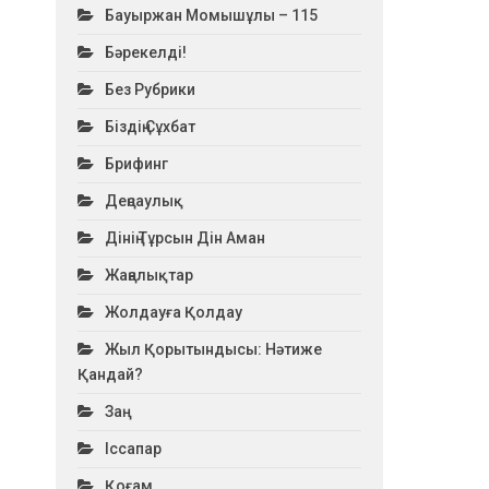
Бауыржан Момышұлы – 115
Бәрекелді!
Без Рубрики
Біздің Сұхбат
Брифинг
Деңсаулық
Дінің Тұрсын Дін Аман
Жаңалықтар
Жолдауға Қолдау
Жыл Қорытындысы: Нәтиже
Қандай?
Заң
Іссапар
Қоғам