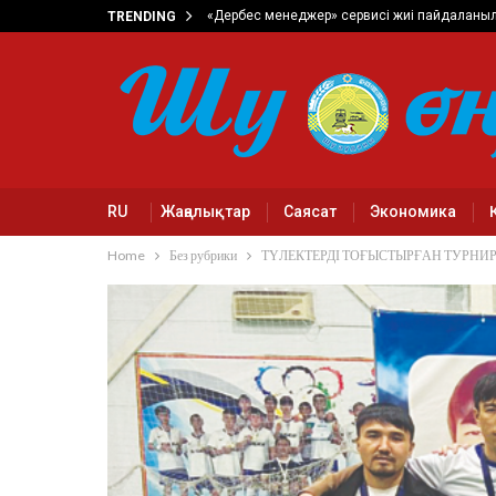
«Дербес менеджер» сервисі жиі пайдаланы
TRENDING
RU
Жаңалықтар
Саясат
Экономика
Home
Без рубрики
ТҮЛЕКТЕРДІ ТОҒЫСТЫРҒАН ТУРНИ