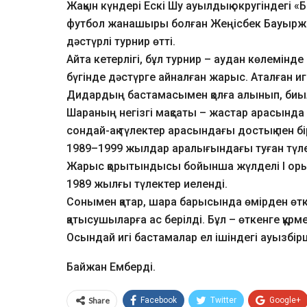
Жақын күндері Ескі Шу ауылдық округіндегі «
футбол жанашыры болған Жеңісбек Бауыржа
дәстүрлі турнир өтті.
Айта кетерлігі, бұл турнир – аудан көлемін
бүгінде дәстүрге айналған жарыс. Аталған и
Дидардың бастамасымен қолға алынып, биыл
Шараның негізгі мақсаты – жастар арасында
сондай-ақ түлектер арасындағы достық пен б
1989–1999 жылдар аралығындағы туған түлек
Жарыс қорытындысы бойынша жүлделі І орын
1989 жылғы түлектер иеленді.
Сонымен қатар, шара барысында өмірден өтк
қатысушыларға ас берілді. Бұл – өткенге құрм
Осындай игі бастамалар ел ішіндегі ауызбірш
Байжан Емберді.
Share
Facebook
Twitter
Google+