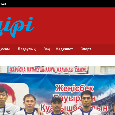
луда
Қоғам
Деңсаулық
Заң
Мәдениет
Спорт
Р