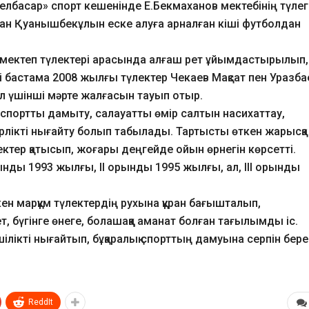
Белбасар» спорт кешенінде Е.Бекмаханов мектебінің түлегі
н Қуанышбекұлын еске алуға арналған кіші футболдан
де мектеп түлектері арасында алғаш рет ұйымдастырылып,
гі бастама 2008 жылғы түлектер Чекаев Мақсат пен Уразба
 үшінші мәрте жалғасын тауып отыр.
 спортты дамыту, салауатты өмір салтын насихаттау,
ірлікті нығайту болып табылады. Тартысты өткен жарысқа
тер қатысып, жоғары деңгейде ойын өрнегін көрсетті.
ды 1993 жылғы, II орынды 1995 жылғы, ал, ІІІ орынды
ен марқұм түлектердің рухына құран бағышталып,
ет, бүгінге өнеге, болашаққа аманат болған тағылымды іс.
ілікті нығайтып, бұқаралық спорттың дамуына серпін бере
ReddIt