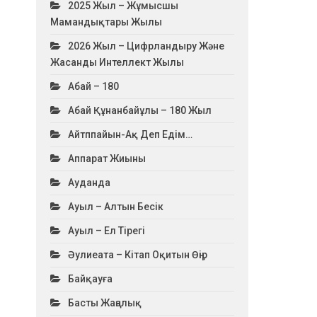
2025 Жыл – Жұмысшы
Мамандықтары Жылы
2026 Жыл – Цифрландыру Және
Жасанды Интеллект Жылы
Абай – 180
Абай Құнанбайұлы – 180 Жыл
Айтппайын-Ақ Деп Едім…
Аппарат Жиыны
Ауданда
Ауыл – Алтын Бесік
Ауыл – Ел Тірегі
Әулиеата – Кітап Оқитын Өңір
Байқауға
Басты Жаңалық