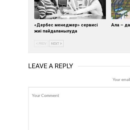
«Дербес менеджер» сервисі
Алға – 
жиі пайдаланылуда
PREV
NEXT
LEAVE A REPLY
Your email