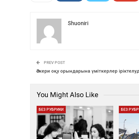
Shuoniri
PREV POST
Әскери оқу орындарына үміткерлер іріктелу
You Might Also Like
БЕЗ РУБРИКИ
БЕЗ РУБ