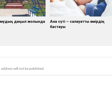
дамудың даңғыл жолында
Ана сүті – салауатты өмірдің
бастауы
 address will not be published.