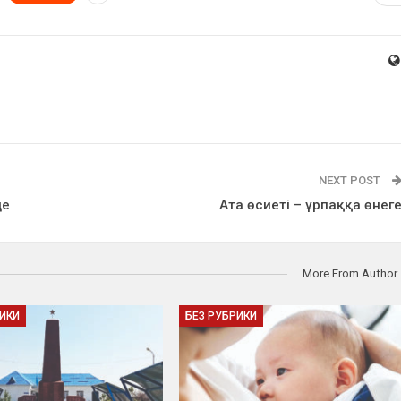
NEXT POST
де
Ата өсиеті – ұрпаққа өнег
More From Author
РИКИ
БЕЗ РУБРИКИ