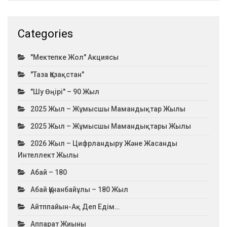
Categories
"Мектепке Жол" Акциясы
"Таза Қазақстан"
"Шу Өңірі" – 90 Жыл
2025 Жыл – Жұмысшы Мамандықтар Жылы
2025 Жыл – Жұмысшы Мамандықтары Жылы
2026 Жыл – Цифрландыру Және Жасанды
Интеллект Жылы
Абай – 180
Абай Құнанбайұлы – 180 Жыл
Айтппайын-Ақ Деп Едім…
Аппарат Жиыны