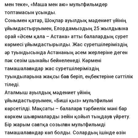
мен теке», «Маша мен аю» мультфильмдер
топтамасын ұсынды.
Сонымен қатар, Шоқпар ауылдық мәдениет үйінің
ұйымдастыруымен, Елордамыздың 25 жылдығына
орай «Әсем қала – Астана» атты балалардың сурет
көрмесі ұйымдастырылды. Жас суретшілеріміздің
әр туындысында Астананың әсем жерлеріне деген
пәк сезім шынайы бейнеленеді. Көрмені
тамашалағандар жас суретшілеріміздің
туындыларына жақсы баға беріп, еңбектеріне сәттілік
тіледі.
Аталмыш ауылдық мәдениет үйінің
ұйымдастыруымен, «Биші қыз» мультфильмі
көрсетілді. Мақсаты – балаларға тәрбиелік мәні бар
көркем шығармаларды зейін қойып тыңдауға үйрету.
Бір жарым сағатқа созылған мультфильмді
тамашалағандар көп болды. Солардың ішінде өзін