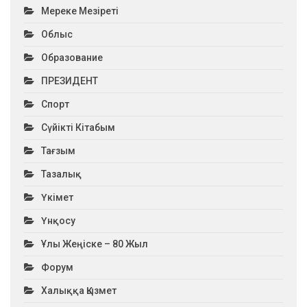
Мереке Мезіреті
Облыс
Образование
ПРЕЗИДЕНТ
Спорт
Сүйікті Кітабым
Тағзым
Тазалық
Үкімет
Үнқосу
Ұлы Жеңіске – 80 Жыл
Форум
Халыққа Қызмет