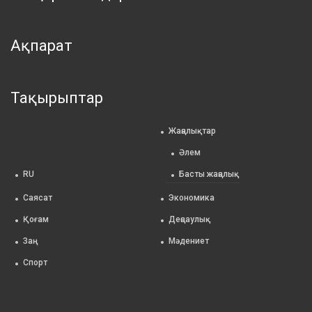
Ақпарат
Тақырыптар
Жаңалықтар
Әлем
RU
Басты жаңалық
Саясат
Экономика
Қоғам
Деңсаулық
Заң
Мәдениет
Спорт