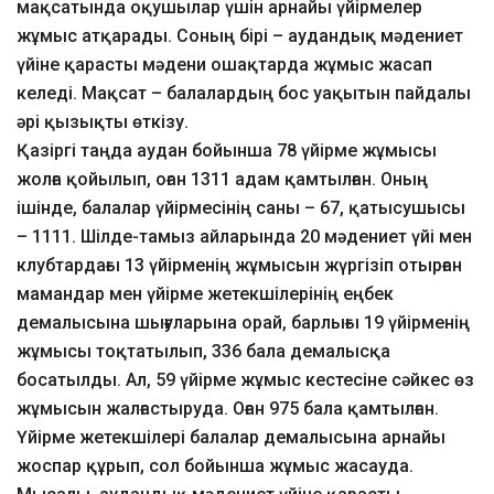
мақсатында оқушылар үшін арнайы үйірмелер
жұмыс атқарады. Соның бірі – аудандық мәдениет
үйіне қарасты мәдени ошақтарда жұмыс жасап
келеді. Мақсат – балалардың бос уақытын пайдалы
әрі қызықты өткізу.
Қазіргі таңда аудан бойынша 78 үйірме жұмысы
жолға қойылып, оған 1311 адам қамтылған. Оның
ішінде, балалар үйірмесінің саны – 67, қатысушысы
– 1111. Шілде-тамыз айларында 20 мәдениет үйі мен
клубтардағы 13 үйірменің жұмысын жүргізіп отырған
мамандар мен үйірме жетекшілерінің еңбек
демалысына шығуларына орай, барлығы 19 үйірменің
жұмысы тоқтатылып, 336 бала демалысқа
босатылды. Ал, 59 үйірме жұмыс кестесіне сәйкес өз
жұмысын жалғастыруда. Оған 975 бала қамтылған.
Үйірме жетекшілері балалар демалысына арнайы
жоспар құрып, сол бойынша жұмыс жасауда.