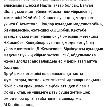
алғысымыз шексіз! Нақты айтар болсақ, Балуан
Шолақ мәдениет үйінен «Сахна тілі» үйірмесінің
жетекшісі Ж.Айтбай, Қонаев ауылдық мәдениет
үйінен С.Ахметова, Шоқпар ауылдық мәдениет үйінің
би үйірмесінің жетекшісі Ә.Әшірбек, Көктөбе
ауылдық мәдениет үйінің би үйірмесінің жетекшісі
Н.Сағынбек, Көкқайнар ауылдық мәдениет үйінің
үйірме жетекшісі Д.Жұмағұлова, Бірлікүстем ауылдық
мәдениет үйінің үйірме жетекшісі Д.Абдулманова
және Г.Молдасановалардың есімдерін атап айтуға
болады.
Әр үйірме жетекшісі өз саласына қатысты
жұмыстары, жеткен жетістіктері, идеялары арқылы
бір-бірінен ерекшеленіп еңбек етті деп білеміз.
Сондықтан, әр үйірмеге қатысушы жеткіншек
өмірден өз орнын табатынына сенімдіміз.
М.Копбосынова,