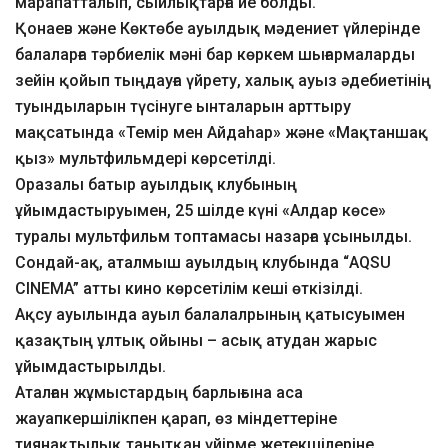
марапатталып, сыйлықтарға ие болды.
Қонаев және Көктөбе ауылдық мәдениет үйлерінде
балаларға тәрбиелік мәні бар көркем шығармаларды
зейін қойып тыңдауға үйрету, халық ауыз әдебиетінің
туындыларын түсінуге ынталарын арттыру
мақсатында «Темір мен Айдаһар» және «Мақтаншақ
қыз» мультфильмдері көрсетілді.
Оразалы батыр ауылдық клубының
ұйымдастыруымен, 25 шілде күні «Алдар көсе»
туралы мультфильм топтамасы назарға ұсынылды.
Сондай-ақ, аталмыш ауылдың клубында “AQSU
CINEMA” атты кино көрсетілім кеші өткізілді.
Ақсу ауылында ауыл балалалрының қатысуымен
қазақтың ұлтық ойыны – асық атудан жарыс
ұйымдастырылды.
Аталған жұмыстардың барлығына аса
жауапкершілікпен қарап, өз міндеттеріне
тиянақтылық танытқан үйірме жетекшілеріне