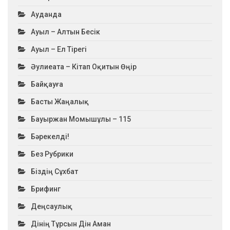
Ауданда
Ауыл – Алтын Бесік
Ауыл – Ел Тірегі
Әулиеата – Кітап Оқитын Өңір
Байқауға
Басты Жаңалық
Бауыржан Момышұлы – 115
Бәрекелді!
Без Рубрики
Біздің Сұхбат
Брифинг
Деңсаулық
Дінің Тұрсын Дін Аман