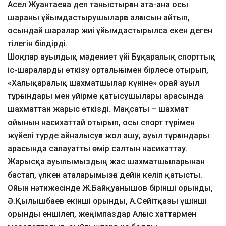
Асел Жуантаева деп таныстырған ата-ана осы
шараны ұйымдастырушыларға алғысын айтып,
осындай шаралар жиі ұйымдастырылса екен деген
тілегін білдірді.
Шоқпар ауылдық мәдениет үйі Бұқаралық спорттық
іс-шараларды өткізу орталығымен бірлесе отырып,
«Халықаралық шахматшылар күніне» орай ауыл
тұрғындары мен үйірме қатысушылары арасында
шахматтан жарыс өткізді. Мақсаты – шахмат
ойынын насихаттай отырып, осы спорт түрімен
жүйелі түрде айналысуға жол ашу, ауыл тұрғындары
арасында салауатты өмір салтын насихаттау.
Жарысқа ауылымыздың жас шахматшыларынан
бастап, үлкен аталарымызға дейін келіп қатысты.
Ойын нәтижесінде Ж.Байқуанышов бірінші орынды,
Ә.Қылышбаев екінші орынды, А.Сейітқазы үшінші
орынды еншілеп, жеңімпаздар Алғыс хаттармен