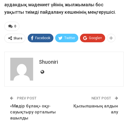
аудандық мәдениет үйінің жылжымалы бос
уақытты тиімді пайдалану кешенінің меңгерушісі.
0
Share
Facebook
Twitter
Google+
Shuoniri
PREV POST
NEXT POST
«Мөлдір бұлақ» оқу-
Қызылшаның алдын
сауықтыру орталығы
алу
ашылды