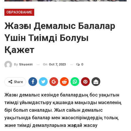
ОБРАЗОВАНИЕ
Жазғы Демалыс Балалар
Үшін Тиімді Болуы
Қажет
On
Oct 7, 2023
0
By
Shuoniri
Share
Жазғы демалыс кезінде балалардың бос уақытын
тиімді ұйымдастыру қашанда маңызды мəселенің
бірі болып саналады. Жыл сайын демалыс
уақытында балалар мен жасөспірімдердің толық
және тиімді демалуларына жағдай жасау