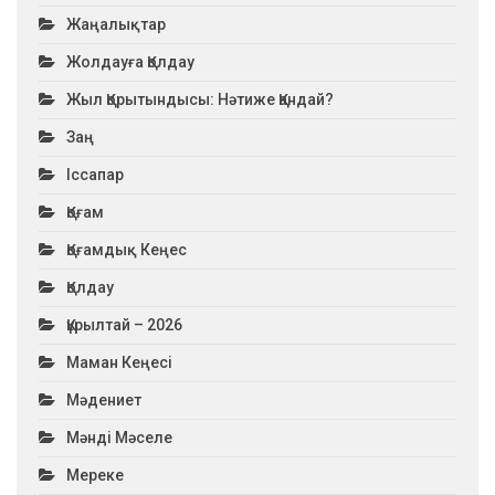
Жаңалықтар
Жолдауға Қолдау
Жыл Қорытындысы: Нәтиже Қандай?
Заң
Іссапар
Қоғам
Қоғамдық Кеңес
Қолдау
Құрылтай – 2026
Маман Кеңесі
Мәдениет
Мәнді Мәселе
Мереке