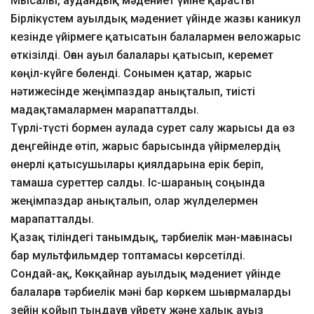
Мысалы, аудандық мәдениет үйіне қарасты
Бірлікүстем ауылдық мәдениет үйінде жазғы каникул
кезінде үйірмеге қатысатын балалармен веложарыс
өткізілді. Оған ауыл балалары қатысып, керемет
көңіл-күйге бөленді. Сонымен қатар, жарыс
нәтижесінде жеңімпаздар анықталып, тиісті
мадақтамалармен марапатталды.
Түрлі-түсті бормен аулада сурет салу жарысы да өз
деңгейінде өтіп, жарыс барысында үйірмелердің
өнерлі қатысушылары қиялдарына ерік беріп,
тамаша суреттер салды. Іс-шараның соңында
жеңімпаздар анықталып, олар жүлделермен
марапатталды.
Қазақ тіліндегі танымдық, тәрбиелік мән-мағынасы
бар мультфильмдер топтамасы көрсетілді.
Сондай-ақ, Көкқайнар ауылдық мәдениет үйінде
балаларға тәрбиелік мәні бар көркем шығармаларды
зейін қойып тыңдауға үйрету және халық ауыз