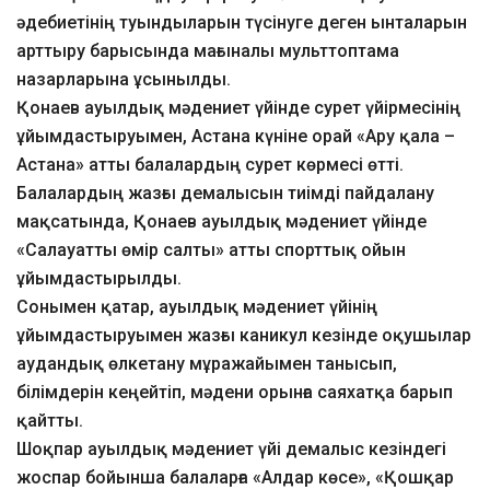
әдебиетінің туындыларын түсінуге деген ынталарын
арттыру барысында мағыналы мульттоптама
назарларына ұсынылды.
Қонаев ауылдық мәдениет үйінде сурет үйірмесінің
ұйымдастыруымен, Астана күніне орай «Ару қала –
Астана» атты балалардың сурет көрмесі өтті.
Балалардың жазғы демалысын тиімді пайдалану
мақсатында, Қонаев ауылдық мәдениет үйінде
«Салауатты өмір салты» атты спорттық ойын
ұйымдастырылды.
Сонымен қатар, ауылдық мәдениет үйінің
ұйымдастыруымен жазғы каникул кезінде оқушылар
аудандық өлкетану мұражайымен танысып,
білімдерін кеңейтіп, мәдени орынға саяхатқа барып
қайтты.
Шоқпар ауылдық мәдениет үйі демалыс кезіндегі
жоспар бойынша балаларға «Алдар көсе», «Қошқар