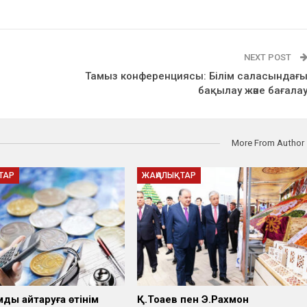
NEXT POST
Тамыз конференциясы: Білім саласындағ
бақылау және бағала
More From Author
ТАР
ЖАҢАЛЫҚТАР
ы қайтаруға өтінім
Қ.Тоқаев пен Э.Рахмон