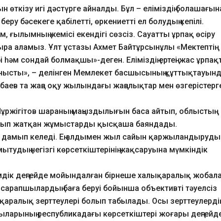
 өткізу игі дәстүрге айналды. Бұл – еліміздің болашағын
еру бәсекеге қабілетті, өркениетті ел болудың кепілі.
м, ғылымның жемісі екендігі сөзсіз. Сауатты ұрпақ өсіру
ыра аламыз. Ұлт ұстазы Ахмет Байтұрсынұлы «Мектептің
 һәм сондай болмақшы»-деген. Еліміздің ертеңі жас ұрпақт
ланысты», – делінген Мемлекет басшысының құттықтауынд
мбаев та жаңа оқу жылындағы жаңалықтар мен өзгерістерг
Нұржігітов шараның маңыздылығын баса айтып, облыстың
рылып жатқан жұмыстарды қысқаша баяндады.
рда дамып келеді. Ең алдымен жыл сайын қаржыландырудың 
ытудың негізгі көрсеткіштерінің жақсаруына мүмкіндік
лемдік деңгейде мойындалған бірнеше халықаралық жобал
л сарапшылардың баға беруі бойынша объективті тәуелсіз
лықаралық зерттеулері болып табылады. Осы зерттеулердің
арының республикадағы көрсеткіштері жоғары деңгейд