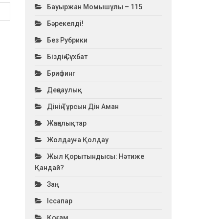
Бауыржан Момышұлы – 115
Бәрекелді!
Без Рубрики
Біздің Сұхбат
Брифинг
Деңсаулық
Дінің Тұрсын Дін Аман
Жаңалықтар
Жолдауға Қолдау
Жыл Қорытындысы: Нәтиже
Қандай?
Заң
Іссапар
Қоғам