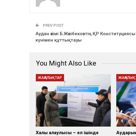
PREV POST
Аудан әкімі Б.Жәнібековтің ҚР Конституциясы
күнімен құттықтауы
You Might Also Like
ЖАҢАЛЫҚТАР
ЖАҢАЛЫҚ
Халық қалаулысы – ел ішінде
Аударымд