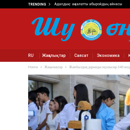
Адалдық – ақ халатты абыройдың айнасы
TRENDING
RU
Жаңалықтар
Саясат
Экономика
Home
Жаңалықтар
Жамбылдық дарынды оқушылар 343 меда