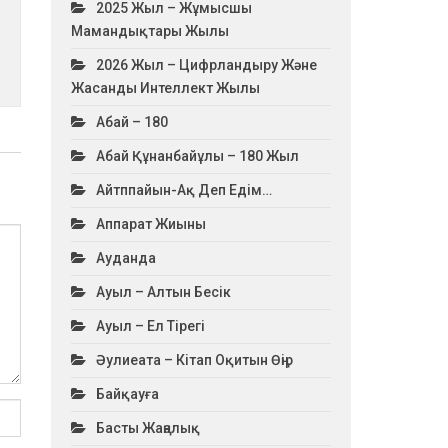
2025 Жыл – Жұмысшы
Мамандықтары Жылы
2026 Жыл – Цифрландыру Және
Жасанды Интеллект Жылы
Абай – 180
Абай Құнанбайұлы – 180 Жыл
Айтппайын-Ақ Деп Едім…
Аппарат Жиыны
Ауданда
Ауыл – Алтын Бесік
Ауыл – Ел Тірегі
Әулиеата – Кітап Оқитын Өңір
Байқауға
Басты Жаңалық