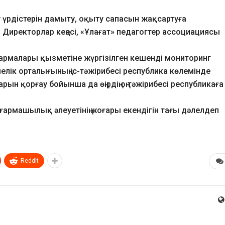
у үрдістерін дамыту, оқыту сапасын жақсартуға
 Директорлар кеңесі, «Ұлағат» педагогтер ассоциациясы
сқармалары қызметіне жүргізілген кешенді мониторинг
лік орталығының іс-тәжірибесі республика көлемінде
ын қорғау бойынша да өңірдің оң тәжірибесі республикаға
ығармашылық әлеуетінің жоғары екендігін тағы дәлелдеп
ReddIt