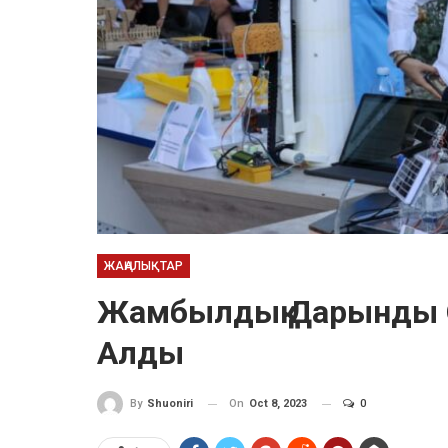
ЖАҢАЛЫҚТАР
Жамбылдық Дарынды О
Алды
On
Oct 8, 2023
0
By
Shuoniri