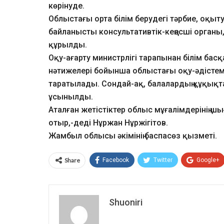
көрінуде.
Облыстағы орта білім берудегі тәрбие, оқыт
байланысты консультативтік-кеңесші органы,
құрылды.
Оқу-ағарту министрлігі тарапынан білім ба
нәтижелері бойынша облыстағы оқу-әдістеме
таратылады. Сондай-ақ, балалардың құқықтар
ұсынылды.
Аталған жетістіктер облыс мұғалімдерінің ш
отыр,-деді Нұржан Нұржігітов.
Жамбыл облысы әкімінің баспасөз қызметі.
Share
Facebook
Twitter
Google+
Shuoniri