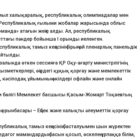
ыл халықаралық, республикалық олимпиадалар мен
. Республикалық ғылыми жобалар жарысында облыс
оманда» атағын жеңіп алды. Ал, республикалық
тағы пәндер бойынша І орынды иеленген.
спубликалық тамыз кеңесінің бірыңғай пленарлық панельді
айтылды.
алында өткен сессияға ҚР Оқу-ағарту министрлігінің
ың қызметкерлері, өңірдегі құқық қорғау және мемлекеттік
 кәсіподақ ұйымының өкілдері офлайн және онлайн
ми бөлігі Мемлекет басшысы Қасым-Жомарт Тоқаевтың
 орынбасары – Еңбек және халықты әлеуметтік қорғау
спубликалық тамыз кеңесінің басталуымен шын жүректен
дагог мамандардың басын қосып, өскелең ұрпаққа білім,