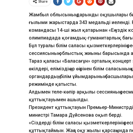
Share
Жамбыл облысының дарынды оқушылары би
ғылыми жарыстарда 343 медальді иеленді
командасы 14-ші жыл қатарынан «Ең үздік к
олимпиадада қоғамдық-гуманитарлық бағыт
Бұл туралы білім саласы қызметкерлерінің ре
сессиясының облыстық жиыны барысында 
Тараз қаласы «Баласағұн» орталық концерт з
өкілдері, еліміздің әр өңірінен білім саласын
органдардың, білім ұйымдарының басшылары,
режимінде қатысты.
Алдымен теле-көпір арқылы сессияның рес
құттықтауымен ашылды.
Президент құттықтауын Премьер-Министрдің
министрі Тамара Дүйсенова оқып берді.
«Сіздерді білім саласы қызметкерлерінің ре
құттықтаймын. Жаңа оқу жылы қарсаңында пе