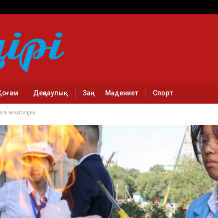
Қоғам
Деңсаулық
Заң
Мәдениет
Спорт
ль жеңіп алды