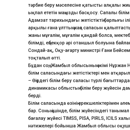
тәрбие беру мәселесіне қатысты алқалы жиын
ықпал ететін маңызды басқосу. Сапалы білім б
Адамзат тарихындағы жетістіктің барлығы ілі
арқылы ғана ұлттың жаңа сапасын қалыптаст
жаны мұғалім, мұғалім қандай болса, мектебі
білімді, еңбекқор әрі отаншыл болуына бай
Сондай-ақ, Оқу-ағарту министрі Ғани Бейсе
тоқталып өтті.
Бұдан соң, Жамбыл облысының әкімі Нұржан 
білім саласындағы жетістіктері мен атқа
– Өңірдегі білім беру саласы түрлі бағытта
динамикасы облыстың білім беру жүйесін дам
берді.
Білім саласында өзінің ерекшеліктерімен ә
бар. Соның ішінде, білім жүйесіндегі таныма
бағалау жүйесі TIMSS, PISA, PIRLS, ICILS ха
нәтижелері бойынша Жамбыл облысы оқушыл