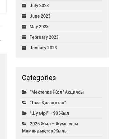
July 2023
June 2023
May 2023
ы
February 2023
у
January 2023
Categories
"Мектепке Жол" Акциясы
"Таза Қазақстан"
"Шу Өңірі" – 90 Жыл
2025 Жыл – Жұмысшы
Мамандықтар Жылы