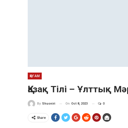
ҚОҒАМ
Қазақ Тілі – Ұлттық М
On
Oct 8, 2023
0
By
Shuoniri
Share