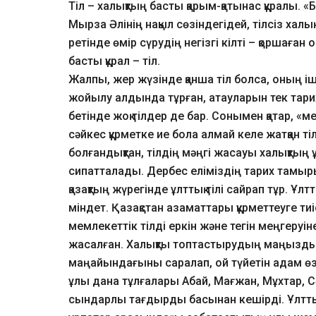
Тіл – халықтың басты қарым-қатынас құралы. «
Мырза Әлінің нақыл сөзіндегідей, тілсіз халық
ретінде өмір сүрудің негізгі кілті – қоршағ
басты құрал – тіл.
Жалпы, жер жүзінде қанша тіл болса, оның і
жойылу алдында тұрған, атауларын тек тари
бетінде жоқ тілдер де бар. Сонымен қатар, «
сәйкес құрметке ие бола алмай келе жатқан т
болғандықтан, тілдің мәңгі жасауы халықтың
сипатталады. Дербес еліміздің тарих тамыры 
қазақтың жүрегінде ұлттық тілі сайрап тұр. Ұлт
міндет. Қазақстан азаматтары құрметтеуге тиіс
мемлекеттік тілді еркін және тегін меңгер
жасалған. Халықты топтастырудың маңызды фа
маңайындағыны саралап, ой түйетін адам өзін
ұлы дана тұлғалары Абай, Мағжан, Мұхтар, Сәби
сындарлы тағдырды басынан кешірді. Ұлттық