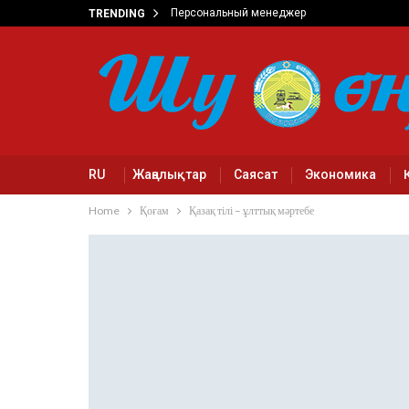
Персональный менеджер
TRENDING
RU
Жаңалықтар
Саясат
Экономика
Home
Қоғам
Қазақ тілі – ұлттық мәртебе