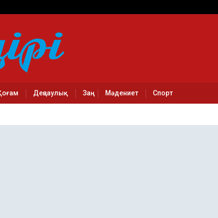
Қоғам
Деңсаулық
Заң
Мәдениет
Спорт