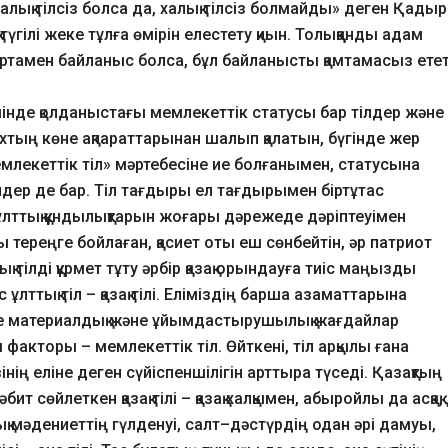
Балық тілсіз болса да, халық тілсіз болмайды» деген Қадыр
 түгілі жеке тұлға өмірін елестету қиын. Толыққанды адам
ан ортамен байланыс болса, бұл байланысты қамтамасыз етет
шінде қолданыстағы мемлекеттік статусы бар тілдер және
хтың көне ақпараттарынан шалып қалатын, бүгінде жер
мемлекеттік тіл» мәртебесіне ие болғанымен, статусына
ілдер де бар. Тіл тағдыры ел тағдырымен біртұтас
 ұлттық құндылықтарын жоғары дәрежеде дәріптеуімен
тереңге бойлаған, қасиет оты еш сөнбейтін, әр патриот
тық тілді құрмет тұту әрбір қазақ орындауға тиіс маңызды
 ұлттық тіл – қазақ тілі. Еліміздің барша азаматтарына
уіне материалдық және ұйымдастырушылық жағдайлар
кторы – мемлекеттік тіл. Өйткені, тіл арқылы ғана
ің еліне деген сүйіспеншілігін арттыра түседі. Қазақтың
т сөйлеткен қазақ тілі – қазақ халқымен, абыройлы да асқақ,
 мәдениеттің гүлденуі, салт–дәстүрдің одан әрі дамуы,