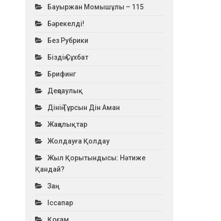
Бауыржан Момышұлы – 115
Бәрекелді!
Без Рубрики
Біздің Сұхбат
Брифинг
Деңсаулық
Дінің Тұрсын Дін Аман
Жаңалықтар
Жолдауға Қолдау
Жыл Қорытындысы: Нәтиже
Қандай?
Заң
Іссапар
Қоғам