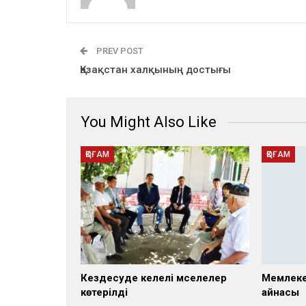
PREV POST
Қазақстан халқының достығы
You Might Also Like
ҚОҒАМ
ҚОҒАМ
Кездесуде келелі мәселелер
Мемлеке
көтерілді
айнасы