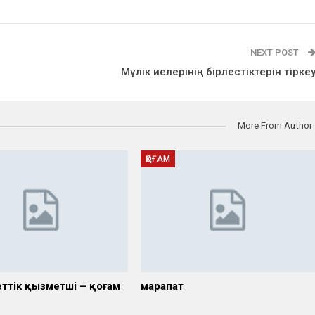
NEXT POST
Мүлік иелерінің бірлестіктерін тірке
More From Author
ҚОҒАМ
ттік қызметші – қоғам
марапат