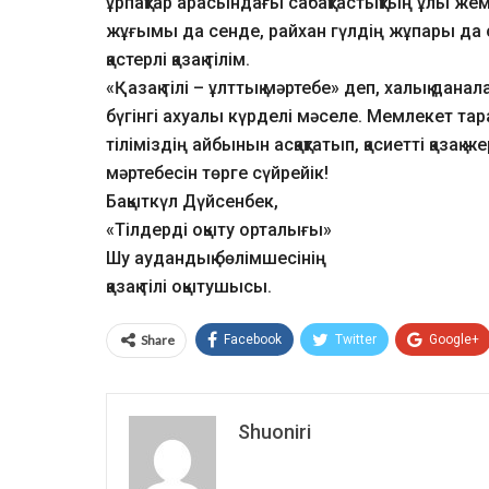
ұрпақтар арасындағы сабақтастықтың ұлы жеміс
жұғымы да сенде, райхан гүлдің жұпары да с
қастерлі қазақ тілім.
«Қазақ тілі – ұлттық мәртебе» деп, халық дана
бүгінгі ахуалы күрделі мәселе. Мемлекет т
тіліміздің айбынын асқақтатып, қасиетті қазақ же
мәртебесін төрге сүйрейік!
Бақыткүл Дүйсенбек,
«Тілдерді оқыту орталығы»
Шу аудандық бөлімшесінің
қазақ тілі оқытушысы.
Share
Facebook
Twitter
Google+
Shuoniri