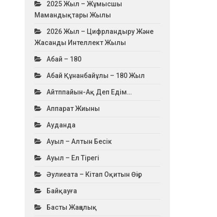
2025 Жыл – Жұмысшы
Мамандықтары Жылы
2026 Жыл – Цифрландыру Және
Жасанды Интеллект Жылы
Абай – 180
Абай Құнанбайұлы – 180 Жыл
Айтппайын-Ақ Деп Едім…
Аппарат Жиыны
Ауданда
Ауыл – Алтын Бесік
Ауыл – Ел Тірегі
Әулиеата – Кітап Оқитын Өңір
Байқауға
Басты Жаңалық