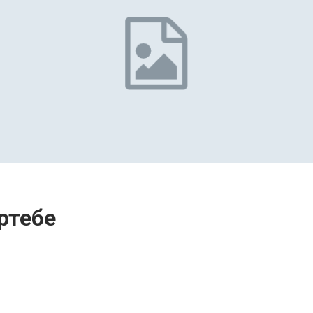
әртебе