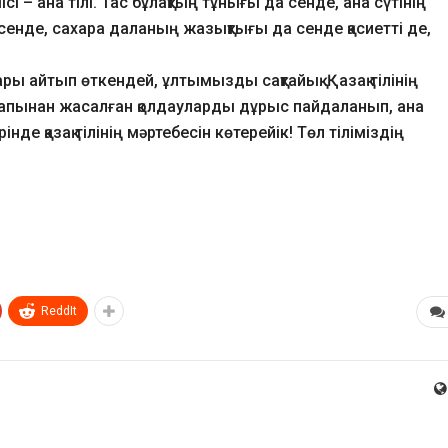
і – ана тілі. Тас бұлақтың тұнығы да сенде, ана сүтінің
енде, сахара даланың жазықтығы да сенде қасиетті де,
лары айтып өткендей, ұлтымызды сақтайық. Қазақ тілінің
арапынан жасалған қолдауларды дұрыс пайдаланып, ана
рінде қазақ тілінің мәртебесін көтерейік! Төл тіліміздің
ReddIt