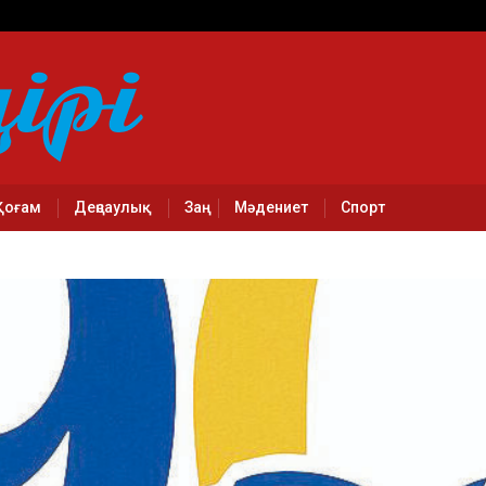
Қоғам
Деңсаулық
Заң
Мәдениет
Спорт