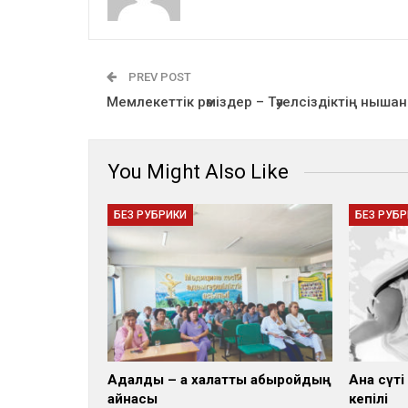
PREV POST
Мемлекеттік рәміздер – Тәуелсіздіктің ныша
You Might Also Like
БЕЗ РУБРИКИ
БЕЗ РУБ
Адалдық – ақ халатты абыройдың
Ана сүт
айнасы
кепілі