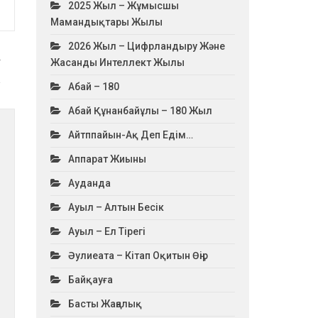
2025 Жыл – Жұмысшы
Мамандықтары Жылы
2026 Жыл – Цифрландыру Және
Жасанды Интеллект Жылы
…
Абай – 180
Абай Құнанбайұлы – 180 Жыл
Айтппайын-Ақ Деп Едім…
Аппарат Жиыны
Ауданда
Ауыл – Алтын Бесік
Ауыл – Ел Тірегі
Әулиеата – Кітап Оқитын Өңір
Байқауға
Басты Жаңалық