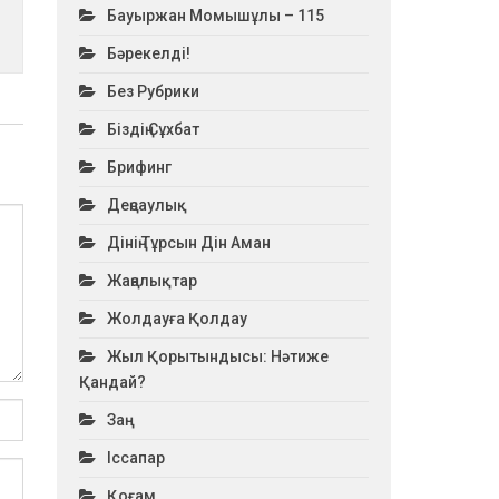
Бауыржан Момышұлы – 115
Бәрекелді!
Без Рубрики
Біздің Сұхбат
Брифинг
Деңсаулық
Дінің Тұрсын Дін Аман
Жаңалықтар
Жолдауға Қолдау
Жыл Қорытындысы: Нәтиже
Қандай?
Заң
Іссапар
Қоғам