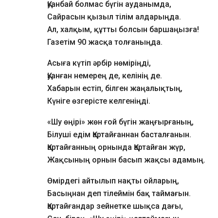
Қуанбай болмас бүгін ауданымда,
Сайрасын қызыл тілім алдарыңда.
Ал, халқым, құтты болсын баршаңызға!
Газетім 90 жасқа толғаныңда.
Асыға күтіп әрбір нөміріңді,
Қуанған немерең де, келінің де.
Хабарын естіп, білген жаңалықтың,
Күніге өзгерісте келгеніңді.
«Шу өңірі» жөн ғой бүгін жаңғырғаның,
Білуші едім Қартайғаннан басталғанын.
Қартайғанның орнында Қартайған жүр,
Жақсының орнын басып жақсы адамың.
Өмірдегі айтылып нақты ойларың,
Басыңнан деп тілеймін бақ таймағын.
Қартайғандар зейнетке шықса дағы,