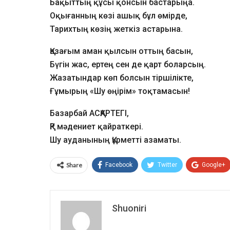
Бақыттың құсы қонсын бастарыңа.
Оқығанның көзі ашық бұл өмірде,
Тарихтың көзің жеткіз астарына.
Қазағым аман қылсын оттың басын,
Бүгін жас, ертең сен де қарт боларсың.
Жазатындар көп болсын тіршілікте,
Ғұмырың «Шу өңірім» тоқтамасын!
Базарбай АСҚАРТЕГІ,
ҚР мәдениет қайраткері.
Шу ауданының Құрметті азаматы.
Share
Facebook
Twitter
Google+
Shuoniri