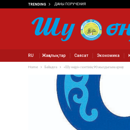
ДАНЫ ПОРУЧЕНИЯ
TRENDING
RU
Жаңалықтар
Саясат
Экономика
Home
Байқауға
«Шу өңірі» газетінің 90 жылдығына арнау