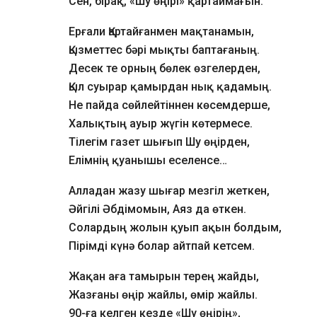
Сен, бірақ, «Шу өңірі» қартаймағын.
Ерғали Қартайғанмен мақтанамын,
Қызметтес бәрі мықты баптағаның.
Десек те орның бөлек өзгелерден,
Қыл суырар қамырдан нық қадамың.
Не пайда сөйлейтіннен көсемдерше,
Халықтың ауыр жүгін көтермесе.
Тілегім газет шығып Шу өңірден,
Елімнің қуанышы еселенсе…
Алладан жазу шығар мезгіл жеткен,
Әйгілі Әбдімомын, Аяз да өткен.
Солардың жолын қуып ақын болдым,
Пірімді күнә болар айтпай кетсем.
Жақан аға тамырын терең жайды,
Жазғаны өңір жайлы, өмір жайлы.
90-ға келген кезде «Шу өңірің»,