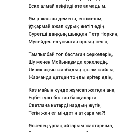
Еске алмай өзіңізді өте алмадым.
Өмір жалған демегін, естімедім,
Құтқармай ажал құрық жетіп едің.
Суретші даңқың шыққан Петр Норкин,
Музейден ел ұсынған орның сенің.
Тампылбай топ бастаған серкелерің,
Шу менен Мойынқұмда еркеледің.
Лирик ақын жазбадың қоғам жайлы,
Жазғанда қатқан тоңды ерітер едің.
Көз майын күнде жұмсап жатқан ана,
Еңбегі үлгі болған басқаларға.
Светлана көтерді нардың жүгін,
Тегін жан ел міндетін атқара ма?!
Өскелең ұрпақ айтарым жастарыма,