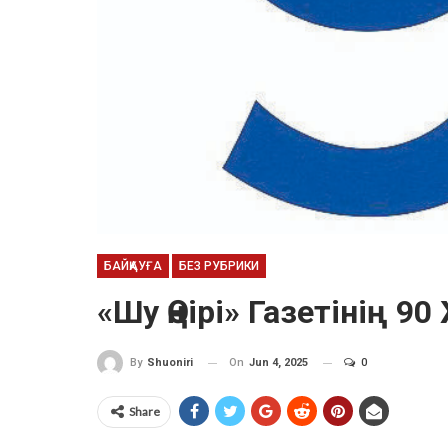
БАЙҚАУҒА
БЕЗ РУБРИКИ
«Шу Өңірі» Газетінің 
On
Jun 4, 2025
0
By
Shuoniri
Share