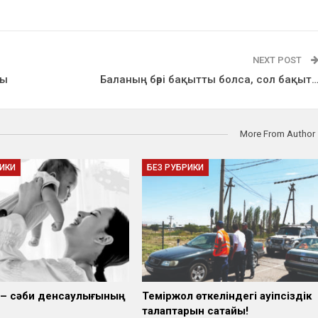
NEXT POST
ны
Баланың бәрі бақытты болса, сол бақыт
More From Author
РИКИ
БЕЗ РУБРИКИ
і – сәби денсаулығының
Теміржол өткеліндегі қауіпсіздік
талаптарын сақтайық!