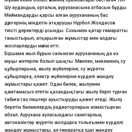
Шу аудандық орталық ауруханасына атбасын бұрды.
Меймандарды қарсы алған аурухананың бас
дәрігерінің міндетін атқарушы Нұрбол Жолдасов
тиісті деректерді ұсынды. Сонымен қатар ғимаратты
таныстырып, атқарылған жұмыстар мен алдағы
жоспарларды мәлім етті.
Біршама жыл бұрын салынған аурухананың да өз
мұңы жетерлік болып шықты. Мәселен, мекеменің су
құбырларына, жылу жүйелеріне, су жүретін
құбырларға, электр жүйелеріне күрделі жөндеу
жұмыстары қажет. Одан бөлек, жылумен
қамтамасыз ететін қазандықтағы жылу беріп тұрған
табиғи газ пештері ауыстыруды қажет етеді. Жылу
беретін бөлмелердің радиаторларын алмастырған
абзал. Аурухана ауласындағы санитарлық
автокөліктер жүретін жолдарға толығымен күрделі
жөндеу жұмыстары, ал ғимаратқа ішкі жөндеу