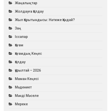
Жаңалықтар
Жолдауға Қолдау
Жыл Қорытындысы: Нәтиже Қандай?
Заң
Іссапар
Қоғам
Қоғамдық Кеңес
Қолдау
Құрылтай – 2026
Маман Кеңесі
Мәдениет
Мәнді Мәселе
Мереке