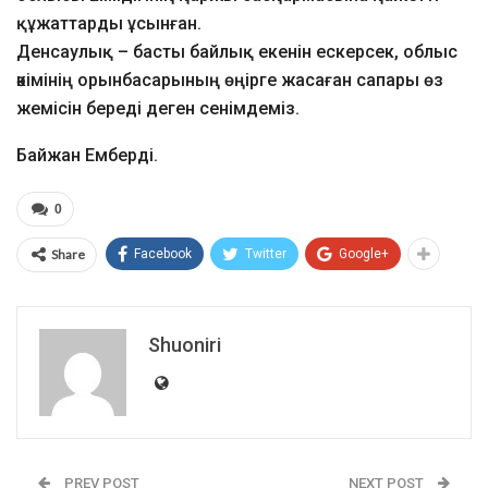
құжаттарды ұсынған.
Денсаулық – басты байлық екенін ескерсек, облыс
әкімінің орынбасарының өңірге жасаған сапары өз
жемісін береді деген сенімдеміз.
Байжан Емберді.
0
Share
Facebook
Twitter
Google+
Shuoniri
PREV POST
NEXT POST