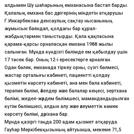
алдымен Шу шаһарының емханасына бастап барды.
Қалалық емхана бас дәрігерінің міндетін атқарушы
Г.Инкарбекова денсаулық сақтау нысанының
жұмысын баяндап, қолдағы бар құрал-
жабдықтармен таныстырды. Қала қақпасына
қарама-қарсы орналасқан емхана 1988 жылы
салынған. Мұнда күндізгі бөлімде ем қабылдау үшін
17 төсек бар. Оның 12-і ересектерге арналған.
Одан бөлек, емханада тіркеу орны, сүзгі бөлмесі,
жастар орталығы кабинеті, пациентті қолдау
қызметін көрсету кабинеті, ана мен бала кабинеті,
терапия бөлімі, әйелдер және балалар кеңесі, зертхана
бөлімі, жедел-жәрдем бөлімшесі, мамандандырылған
күтім бөлімшесі, алдын алу және әлеуметтік көмек
көрсету бөлімі, дәріхана бар.
Мұнда қазіргі таңда 200 адам қызмет атқаруда.
Гауһар Меркібекқызының айтуынша, мекеме 71,5