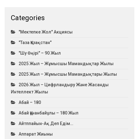
Categories
"Мектепке Жол" Акциясы
"Таза Қазақстан"
"Шу Өңірі" – 90 Жыл
2025 Жыл – Жұмысшы Мамандықтар Жылы
2025 Жыл – Жұмысшы Мамандықтары Жылы
2026 Жыл – Цифрландыру Және Жасанды
Интеллект Жылы
Абай – 180
Абай Құнанбайұлы – 180 Жыл
Айтппайын-Ақ Деп Едім…
Аппарат Жиыны