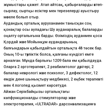
жұмыстары қажет. Атап айтсақ, қабырғаларды әктеп-
сырлау, сыртқы есіктер мен терезелерді ауыстыру
мәселе болып отыр.
Аудандық орталық ауруханамен танысқан соң
қонақтар осы ауладағы Шу ауданаралық балаларды
оңалту орталығына барды. Өзіміздің ауданмен қоса
Қордай және Мойынқұм аудандарының
балғындарын қабылдайтын орталықта 48 төсек бар.
Оның 10-ы тәуліктік болса, қалғаны күндізгі емге
арналған. Мұнда барлығы 1209 бала ем қабылдауда.
Оларға 2 эрготерапевт, 2 реабилитолог дәрігері, 2
балалар неврологі және психолог, 3 дефектолог, 12
емдік дене шынықтыру медбикесі, 2 еңбек терапевті
мен 4 логопед қызмет көрсетуде.
Айжан Серікбайқызы орталықтағы
көпфункционалды стимуляторлар және
электротерапия, «ULTRADAR» дарсонвализацияға