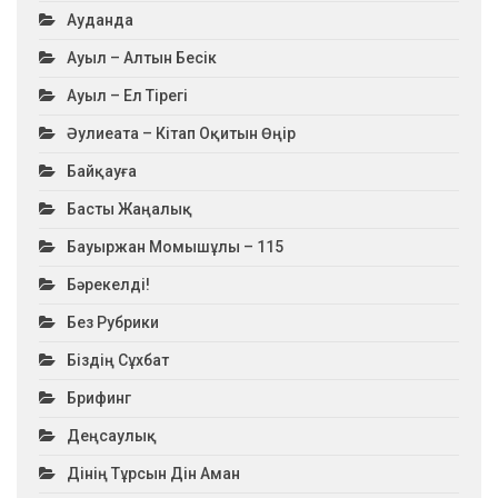
Ауданда
Ауыл – Алтын Бесік
Ауыл – Ел Тірегі
Әулиеата – Кітап Оқитын Өңір
Байқауға
Басты Жаңалық
Бауыржан Момышұлы – 115
Бәрекелді!
Без Рубрики
Біздің Сұхбат
Брифинг
Деңсаулық
Дінің Тұрсын Дін Аман