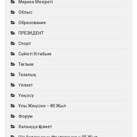
Мереке Мезіреті
Облыс
Образование
ПРЕЗИДЕНТ
Спорт
Сүйікті Кітабым
Тағзым
Тазалық
Үкімет
Үнқосу
Ұлы Жеңіске – 80 Жыл
Форум
Халыққа Қызмет