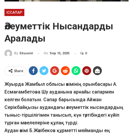
ІССАПАР
Әлеуметтік Нысандарды
Аралады
On
Sep 15, 2025
0
By
Shuoniri
Share
Жуырда Жамбыл облысы әкімінің орынбасары А.
Есмағамбетова Шу ауданына арнайы сапармен
келген болатын. Сапар барысында Айжан
Серікбайқызы аудандағы әлеуметтік нысандардың
тыныс-тіршілігімен танысып, күн тәртібіндегі күйіп
тұрған мәселелеріне құлақ түрді.
Аудан әкімі Б.Жәнібеков құрметті мейманды ең