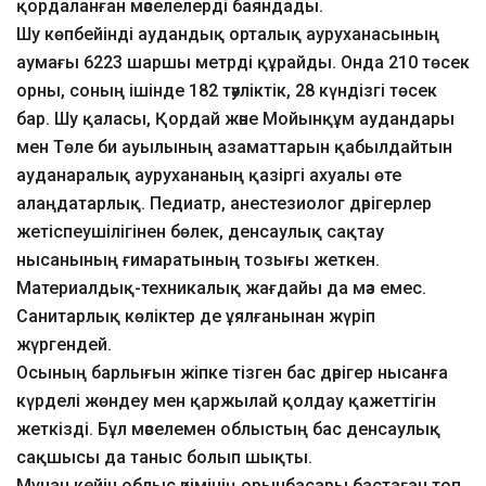
қордаланған мәселелерді баяндады.
Шу көпбейінді аудандық орталық ауруханасының
аумағы 6223 шаршы метрді құрайды. Онда 210 төсек
орны, соның ішінде 182 тәуліктік, 28 күндізгі төсек
бар. Шу қаласы, Қордай және Мойынқұм аудандары
мен Төле би ауылының азаматтарын қабылдайтын
ауданаралық аурухананың қазіргі ахуалы өте
алаңдатарлық. Педиатр, анестезиолог дәрігерлер
жетіспеушілігінен бөлек, денсаулық сақтау
нысанының ғимаратының тозығы жеткен.
Материалдық-техникалық жағдайы да мәз емес.
Санитарлық көліктер де ұялғанынан жүріп
жүргендей.
Осының барлығын жіпке тізген бас дәрігер нысанға
күрделі жөндеу мен қаржылай қолдау қажеттігін
жеткізді. Бұл мәселемен облыстың бас денсаулық
сақшысы да таныс болып шықты.
Мұнан кейін облыс әкімінің орынбасары бастаған топ