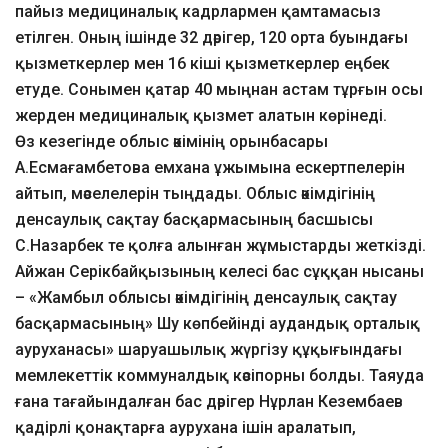
пайыз медициналық кадрлармен қамтамасыз
етілген. Оның ішінде 32 дәрігер, 120 орта буындағы
қызметкерлер мен 16 кіші қызметкерлер еңбек
етуде. Сонымен қатар 40 мыңнан астам тұрғын осы
жерден медициналық қызмет алатын көрінеді.
Өз кезегінде облыс әкімінің орынбасары
А.Есмағамбетова емхана ұжымына ескертпелерін
айтып, мәселелерін тыңдады. Облыс әкімдігінің
денсаулық сақтау басқармасының басшысы
С.Назарбек те қолға алынған жұмыстарды жеткізді.
Айжан Серікбайқызының келесі бас сұққан нысаны
– «Жамбыл облысы әкімдігінің денсаулық сақтау
басқармасының» Шу көпбейінді аудандық орталық
ауруханасы» шаруашылық жүргізу құқығындағы
мемлекеттік коммуналдық кәсіпорны болды. Таяуда
ғана тағайындалған бас дәрігер Нұрлан Кезембаев
қадірлі қонақтарға аурухана ішін аралатып,