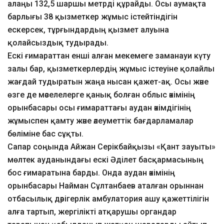
алаңы 132,5 шаршы метрді құрайды. Осы аумақта
барлығы 38 қызметкер жұмыс істейтіндігін
ескерсек, тұрғындардың қызмет алуына
қолайсыздық тудырады.
Ескі ғимараттан енші алған мекемеге заманауи күту
залы бар, қызметкерлердің жұмыс істеуіне қолайлы
жағдай тудыратын жаңа нысан қажет-ақ. Осы және
өзге де мәселелерге қанық болған облыс әкімінің
орынбасары осы ғимараттағы аудан әкімдігінің
жұмыспен қамту және әлеуметтік бағдарламалар
бөліміне бас сұқты.
Сапар соңында Айжан Серікбайқызы «Қант зауыты»
мөлтек ауданындағы ескі Әділет басқармасының
бос ғимаратына барды. Онда аудан әкімінің
орынбасары Найман Сұлтанбаев аталған орыннан
отбасылық дәрігерлік амбулатория ашу қажеттілігін
алға тартып, жергілікті атқарушы органдар