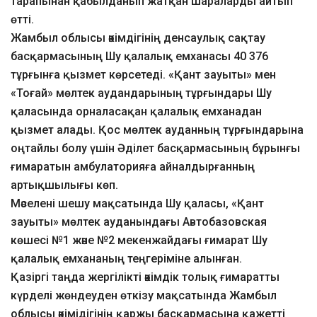
тарапынан қабылданып жатқан шараларды айтып
өтті.
Жамбыл облысы әкімдігінің денсаулық сақтау
басқармасының Шу қалалық емханасы 40 376
тұрғынға қызмет көрсетеді. «Қант зауыты» мен
«Тоғай» мөлтек аудандарының тұрғындары Шу
қаласында орналасақан қалалық емханадан
қызмет алады. Қос мөлтек ауданның тұрғындарына
оңтайлы болу үшін Әділет басқармасының бұрынғы
ғимаратын амбулаторияға айналдырғанның
артықшылығы көп.
Мәселені шешу мақсатында Шу қаласы, «Қант
зауыты» мөлтек ауданындағы Автобазовская
көшесі №1 және №2 мекенжайдағы ғимарат Шу
қалалық емхананың теңгеріміне алынған.
Қазіргі таңда жергілікті әкімдік толық ғимаратты
күрделі жөндеуден өткізу мақсатында Жамбыл
облысы әкімідігінің қаржы басқармасына қажетті