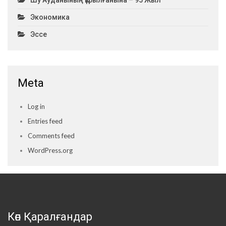
Шу Ауданының Құрылғанына – 95 Жыл
Экономика
Эссе
Meta
Log in
Entries feed
Comments feed
WordPress.org
Көп Қаралғандар