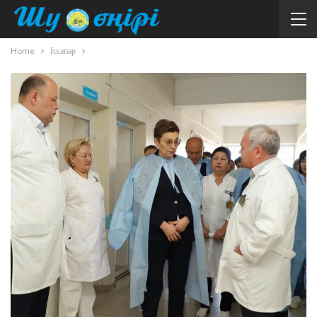
Home
Іссапар