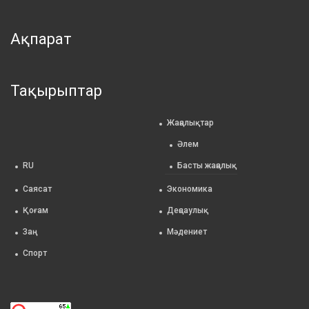
Ақпарат
Тақырыптар
Жаңалықтар
Әлем
RU
Басты жаңалық
Саясат
Экономика
Қоғам
Деңсаулық
Заң
Мәдениет
Спорт