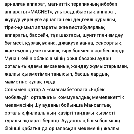
арналған аппарат, магниттік терапияның әмбебап
аппараты «MAGNET», ультрадыбыстық аппарат,
жүруді үйренуге арналған екі деңгейлі құрылғы,
тірек-қимыл аппараты және вестибулярлық
аппараты, бассейн, тұз шахтасы, шунгитпен емдеу
бөлмесі, құрғақ ванна, джакузи ванна, сенсорлық
және емдік дене шынықтыру бөлмесін көзбен көрді.
Мұнан кейін облыс әкімінің орынбасары аудан
орталығындағы емхананың жөндеу жұмыстарымен,
жалпы қызметімен танысып, басшылардың
мәліметіне құлақ түрді.
Сонымен қатар А.Есмағамбетоваға «Еңбек
мобильдігі орталығы» коммуналдық мемелекеттік
мекемесінің Шу ауданы бойынша Мансаптық
орталық филиалының қазіргі таңдағы қызметі
туралы ақпарат берілді. Аудандық білім бөлімінің
бірінші қабатында орналасқан мекеменің жалпы