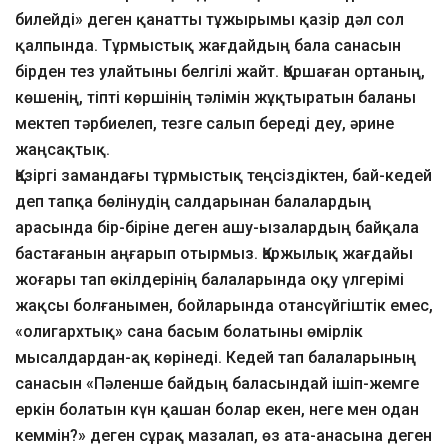
билейді» деген қанатты тұжырымы қазір дәл сол
қалпында. Тұрмыстық жағдайдың бала санасын
бірден тез улайтыны белгілі жайт. Қоршаған ортаның,
көшенің, тіпті көршінің тәлімін жұқтыратын баланы
мектеп тәрбиелеп, тезге салып береді деу, әрине
жаңсақтық.
Қазіргі замандағы тұрмыстық теңсіздіктен, бай-кедей
деп тапқа бөлінудің салдарынан балалардың
арасында бір-біріне деген ашу-ызалардың байқала
бастағанын аңғарып отырмыз. Қаржылық жағдайы
жоғары тап өкілдерінің балаларында оқу үлгерімі
жақсы болғанымен, бойларында отансүйгіштік емес,
«олигархтық» сана басым болатыны өмірлік
мысалдардан-ақ көрінеді. Кедей тап балаларының
санасын «Пәленше байдың баласындай ішіп-жемге
еркін болатын күн қашан болар екен, неге мен одан
кеммін?» деген сұрақ мазалап, өз ата-анасына деген