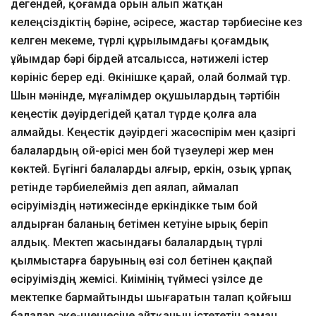
дегендей, қоғамда орын алып жатқан
келеңсіздіктің бәріне, әсіресе, жастар тәрбиесіне кез
келген мекеме, түрлі құрылымдағы қоғамдық
ұйымдар бәрі бірдей атсалысса, нәтижелі істер
көрініс берер еді. Өкінішке қарай, олай болмай тұр.
Шын мәнінде, мұғалімдер оқушылардың тәртібін
кеңестік дәуірдегідей қатал түрде қолға ала
алмайды. Кеңестік дәуірдегі жасөспірім мен қазіргі
балалардың ой-өрісі мен бой түзеулері жер мен
көктей. Бүгінгі балаларды алғыр, еркін, озық ұрпақ
ретінде тәрбиелейміз деп аялап, аймалап
өсіруіміздің нәтижесінде еркіндікке тым бой
алдырған баланың бетімен кетуіне ырық беріп
алдық. Мектеп жасындағы балалардың түрлі
қылмыстарға баруының өзі сол бетінен қақпай
өсіруіміздің жемісі. Киімінің түймесі үзілсе де
мектепке бармайтынды шығаратын талап қойғыш
балалар әке-шешесіне айтқанын істететін заман