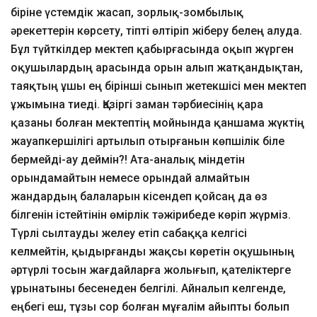
біріне үстемдік жасап, зорлық-зомбылық
әрекеттерін көрсету, тіпті өлтіріп жіберу белең алуда.
Бұл түйткілдер мектеп қабырғасында оқып жүрген
оқушылардың арасында орын алып жатқандықтан,
таяқтың ұшы ең бірінші сынып жетекшісі мен мектеп
ұжымына тиеді. Қазіргі заман тәрбиесінің қара
қазаны болған мектептің мойнында қаншама жүктің
жауапкершілігі артылып отырғанын көпшілік біле
бермейді-ау деймін?! Ата-аналық міндетін
орындамайтын немесе орындай алмайтын
жандардың балаларын кісендеп қойсаң да өз
білгенін істейтінін өмірлік тәжірибеде көріп жүрміз.
Түрлі сылтауды желеу етіп сабаққа келгісі
келмейтін, қыдырғанды жақсы көретін оқушының
әртүрлі тосын жағдайларға жолығып, қателіктерге
ұрынатыны бесенеден белгілі. Айналып келгенде,
еңбегі еш, тұзы сор болған мұғалім айыпты болып