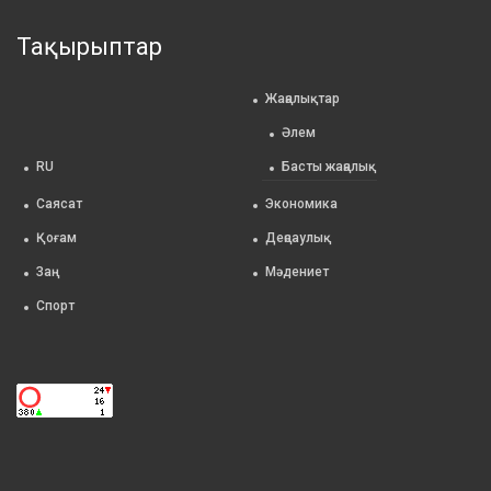
Тақырыптар
Жаңалықтар
Әлем
RU
Басты жаңалық
Саясат
Экономика
Қоғам
Деңсаулық
Заң
Мәдениет
Спорт