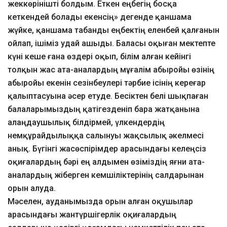
жеккөрінішті болдым. Еткен еңбегің босқа
кеткендей болады екенсің» дегенде қаншама
жүйке, қаншама табанды еңбектің еленбей қалғанын
ойлап, ішіміз удай ашыды. Баласы оқыған мектепте
күні кеше ғана өздері оқып, білім алған кейінгі
толқын жас ата-аналардың мұғалім абыройы өзінің
абыройы екенін сезінбеулері тәрбие ісінің кереғар
қалыптасуына әсер етуде. Бесіктен белі шықпаған
балаларымыздың қатігезденіп бара жатқанына
алаңдаушылық білдірмей, үлкендердің
немқұрайдылыққа салынуы жақсылық әкелмесі
анық. Бүгінгі жасөспірімдер арасындағы келеңсіз
оқиғалардың бәрі ең алдымен өзіміздің яғни ата-
аналардың жіберген кемшіліктерінің салдарынан
орын алуда.
Мәселен, ауданымызда орын алған оқушылар
арасындағы жантүршігерлік оқиғалардың