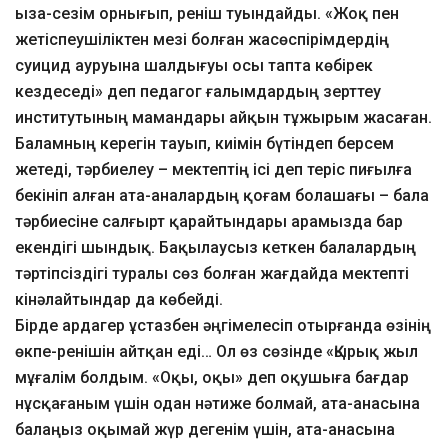
ыза-сезім орнығып, реніш туындайды. «Жоқ пен
жетіспеушіліктен мезі болған жасөспірімдердің
суицид ауруына шалдығуы осы тапта көбірек
кездеседі» деп педагог ғалымдардың зерттеу
институтының мамандары айқын тұжырым жасаған.
Баламның керегін тауып, киімін бүтіндеп берсем
жетеді, тәрбиелеу – мектептің ісі деп теріс пиғылға
бекініп алған ата-аналардың қоғам болашағы – бала
тәрбиесіне салғырт қарайтындары арамызда бар
екендігі шындық. Бақылаусыз кеткен балалардың
тәртіпсіздігі туралы сөз болған жағдайда мектепті
кінәлайтындар да көбейді.
Бірде ардагер ұстазбен әңгімелесіп отырғанда өзінің
өкпе-ренішін айтқан еді… Ол өз сөзінде «Қырық жыл
мұғалім болдым. «Оқы, оқы» деп оқушыға бағдар
нұсқағаным үшін одан нәтиже болмай, ата-анасына
балаңыз оқымай жүр дегенім үшін, ата-анасына