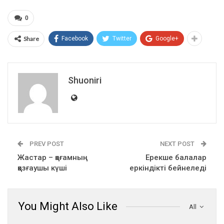
0
Share
Facebook
Twitter
Google+
Shuoniri
PREV POST
NEXT POST
Жастар – қоғамның
Ерекше балалар
қозғаушы күші
еркіндікті бейнеледі
You Might Also Like
All