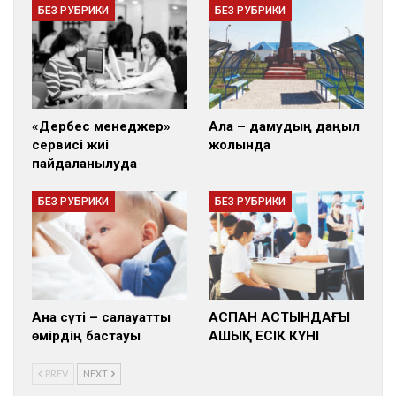
БЕЗ РУБРИКИ
БЕЗ РУБРИКИ
«Дербес менеджер»
Алға – дамудың даңғыл
сервисі жиі
жолында
пайдаланылуда
БЕЗ РУБРИКИ
БЕЗ РУБРИКИ
Ана сүті – салауатты
АСПАН АСТЫНДАҒЫ
өмірдің бастауы
АШЫҚ ЕСІК КҮНІ
PREV
NEXT