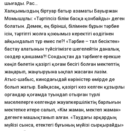
шығады. Рас…
Халқымыздың біртуар батыр азаматы Бауыржан
Момышұлы: «Тәртіпсіз білім басқа қонбайды» деген
болатын. Демек, ең бірінші, білімнен бұрын тәрбие
ісін, тәртіпті жолға қоюымыз керектігі өздігінен
айқындалып тұр емес пе?! «Тәрбие – тал бесіктен»
бастау алатынын түйсігімізге шегелейтін даналық
сөздер қаншама?! Сондықтан да тәрбиеге ерекше
көңіл бөлетін қазіргі қоғам бесігі болған мектептің
жаңарып, жаңғыруына ықпал жасаған ләзім.
Атыс-шабыс, кинодағыдай көріністер өмірде де
болып жатыр. Байқасақ, қазіргі кез келген құзырлы
органдар қоғамда туындап отырған түрлі
мәселелерге келгенде жауапкершіліктің барлығын
мектепке итере салып, «Кім жаман, мектеп жаман»
дегенге машықтанып алған. «Таудағы арқардың
мүйізі сынса, етектегі бұғының мүйізі сырқырайды»