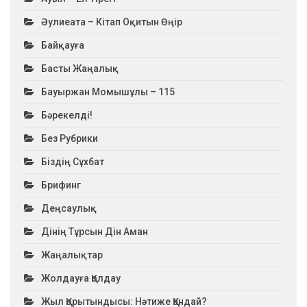
Әулиеата – Кітап Оқитын Өңір
Байқауға
Басты Жаңалық
Бауыржан Момышұлы – 115
Бәрекелді!
Без Рубрики
Біздің Сұхбат
Брифинг
Деңсаулық
Дінің Тұрсын Дін Аман
Жаңалықтар
Жолдауға Қолдау
Жыл Қорытындысы: Нәтиже Қандай?