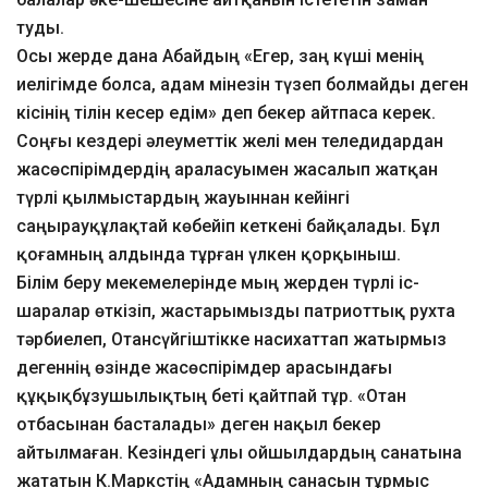
туды.
Осы жерде дана Абайдың «Егер, заң күші менің
иелігімде болса, адам мінезін түзеп болмайды деген
кісінің тілін кесер едім» деп бекер айтпаса керек.
Соңғы кездері әлеуметтік желі мен теледидардан
жасөспірімдердің араласуымен жасалып жатқан
түрлі қылмыстардың жауыннан кейінгі
саңырауқұлақтай көбейіп кеткені байқалады. Бұл
қоғамның алдында тұрған үлкен қорқыныш.
Білім беру мекемелерінде мың жерден түрлі іс-
шаралар өткізіп, жастарымызды патриоттық рухта
тәрбиелеп, Отансүйгіштікке насихаттап жатырмыз
дегеннің өзінде жасөспірімдер арасындағы
құқықбұзушылықтың беті қайтпай тұр. «Отан
отбасынан басталады» деген нақыл бекер
айтылмаған. Кезіндегі ұлы ойшылдардың санатына
жататын К.Маркстің «Адамның санасын тұрмыс