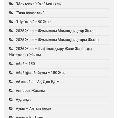
"Мектепке Жол" Акциясы
"Таза Қазақстан"
"Шу Өңірі" – 90 Жыл
2025 Жыл – Жұмысшы Мамандықтар Жылы
2025 Жыл – Жұмысшы Мамандықтары Жылы
2026 Жыл – Цифрландыру Және Жасанды
Интеллект Жылы
Абай – 180
Абай Құнанбайұлы – 180 Жыл
Айтппайын-Ақ Деп Едім…
Аппарат Жиыны
Ауданда
Ауыл – Алтын Бесік
Ауыл – Ел Тірегі