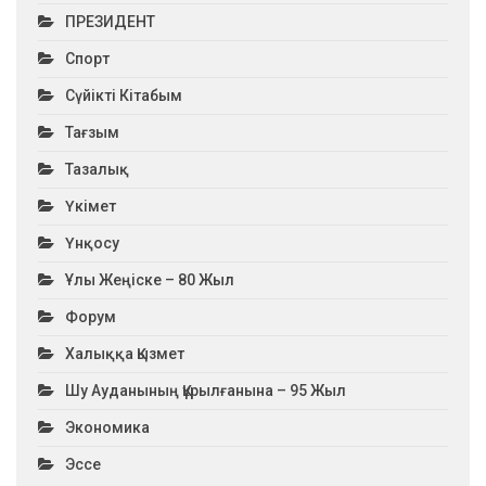
ПРЕЗИДЕНТ
Спорт
Сүйікті Кітабым
Тағзым
Тазалық
Үкімет
Үнқосу
Ұлы Жеңіске – 80 Жыл
Форум
Халыққа Қызмет
Шу Ауданының Құрылғанына – 95 Жыл
Экономика
Эссе