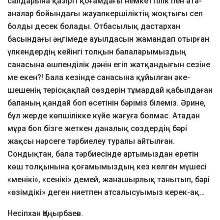
салдарына қазіргі қоғамдағы немкеттілік пен ата-
аналар бойындағы жауапкершіліктің жоқтығы сеп
болды десек болады. Отбасылық дастархан
басындағы әңгімеде ауылдасын жамандап отырған
үлкендердің кейінгі толқын балаларымыздың
санасына өшпенділік дәнін егіп жатқандығын сезіне
ме екен?! Бала кезінде санасына құйылған әке-
шешенің терісқақпай сөздерін тұмардай қабылдаған
баланың қандай боп өсетінін бәріміз білеміз. Әрине,
бұл жерде көпшілікке күйе жағуға болмас. Атадан
мұра боп бізге жеткен даналық сөздердің бәрі
жақсы нәрсеге тәрбиелеу туралы айтылған.
Сондықтан, бала тәрбиесінде артымыздан еретін
көш толқынына қоғамымыздың кез келген мүшесі
«менікі», «сенікі» демей, жанашырлық танытып, бәрі
«өзімдікі» деген ниетпен атсалысуымыз керек-ақ…
Несіпхан Қоңырбаев.