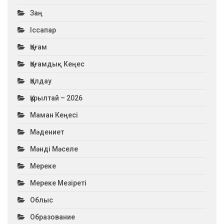
Заң
Іссапар
Қоғам
Қоғамдық Кеңес
Қолдау
Құрылтай – 2026
Маман Кеңесі
Мәдениет
Мәнді Мәселе
Мереке
Мереке Мезіреті
Облыс
Образование