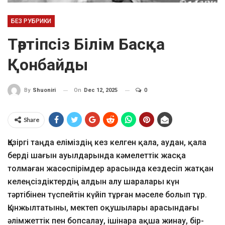
БЕЗ РУБРИКИ
Тәртіпсіз Білім Басқа
Қонбайды
On
Dec 12, 2025
0
By
Shuoniri
Share
Қазіргі таңда еліміздің кез келген қала, аудан, қала
берді шағын ауылдарында кәмелеттік жасқа
толмаған жасөспірімдер арасында кездесіп жатқан
келеңсіздіктердің алдын алу шаралары күн
тәртібінен түспейтін күйіп тұрған мәселе болып тұр.
Қынжылтатыны, мектеп оқушылары арасындағы
әлімжеттік пен бопсалау, ішінара ақша жинау, бір-