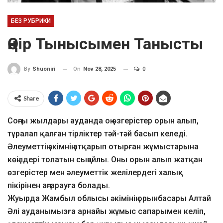
БЕЗ РУБРИКИ
Өңір Тынысымен Танысты
On
Nov 28, 2025
0
By
Shuoniri
Share
Соңғы жылдары ауданда оң өзгерістер орын алып,
тұралап қалған тірліктер тәй-тәй басып келеді.
Әлеуметтің әкімнің атқарып отырған жұмыстарына
көңілдері толатын сыңайлы. Оны орын алып жатқан
өзгерістер мен әлеуметтік желілердегі халық
пікірінен аңғарауға болады.
Жуырда Жамбыл облысы әкімінің орынбасары Алтай
Әлі ауданымызға арнайы жұмыс сапарымен келіп,