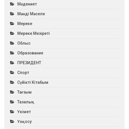
Мәдениет
Мәнді Мәселе
Мереке
Мереке Мезіреті
Облыс
Образование
ПРЕЗИДЕНТ
Спорт
Сүйікті Кітабым
Тағзым
Тазалық
Үкімет
Үнқосу