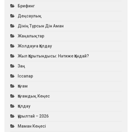
Брифинг
Деңсаулық
Дінің Тұрсын Дін Аман
Жаңалықтар
Жолдауға Қолдау
Жыл Қорытындысы: Нәтиже Қандай?
Заң
Іссапар
Қоғам
Қоғамдық Кеңес
Қолдау
Құрылтай – 2026
Маман Кеңесі