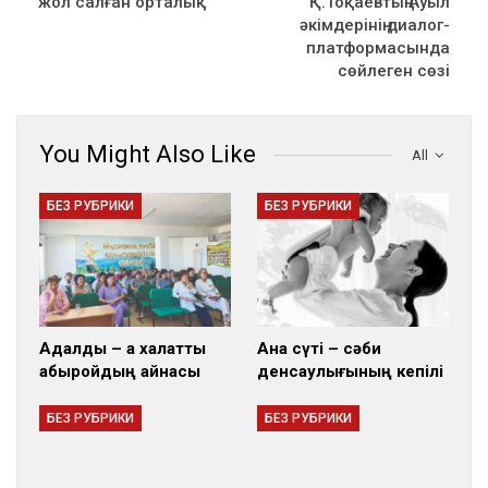
жол салған орталық
Қ.Тоқаевтың Ауыл
әкімдерінің диалог-
платформасында
сөйлеген сөзі
You Might Also Like
All
БЕЗ РУБРИКИ
БЕЗ РУБРИКИ
Адалдық – ақ халатты
Ана сүті – сәби
абыройдың айнасы
денсаулығының кепілі
БЕЗ РУБРИКИ
БЕЗ РУБРИКИ