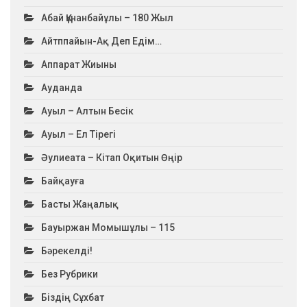
Абай Құнанбайұлы – 180 Жыл
Айтппайын-Ақ Деп Едім…
Аппарат Жиыны
Ауданда
Ауыл – Алтын Бесік
Ауыл – Ел Тірегі
Әулиеата – Кітап Оқитын Өңір
Байқауға
Басты Жаңалық
Бауыржан Момышұлы – 115
Бәрекелді!
Без Рубрики
Біздің Сұхбат