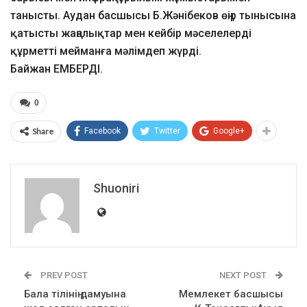
танысты. Аудан басшысы Б.Жәнібеков өңір тынысына
қатысты жаңалықтар мен кейбір мәселелерді
құрметті мейманға мәлімдеп жүрді.
Байжан ЕМБЕРДІ.
0
Share
Facebook
Twitter
Google+
Shuoniri
PREV POST
NEXT POST
Бала тілінің дамуына
Мемлекет басшысы