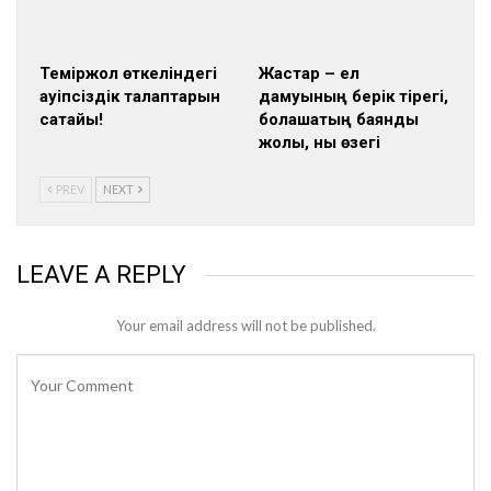
Теміржол өткеліндегі
Жастар – ел
қауіпсіздік талаптарын
дамуының берік тірегі,
сақтайық!
болашақтың баянды
жолы, нық өзегі
PREV
NEXT
LEAVE A REPLY
Your email address will not be published.