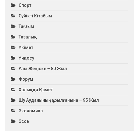
Спорт
Сүйікті Кітабым
Тағзым
Тазалық
Үкімет
Үнқосу
Ұлы Жеңіске – 80 Жыл
Форум
Халыққа Қызмет
Шу Ауданының Құрылғанына – 95 Жыл
Экономика
Эссе