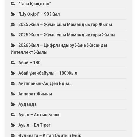
"Таза Қазақстан"
"Шу Өңірі" – 90 Жыл
2025 Жыл – Жұмысшы Мамандықтар Жылы
2025 Жыл – Жұмысшы Мамандықтары Жылы
2026 Жыл – Цифрландыру Және Жасанды
Интеллект Жылы
Абай – 180
Абай Құнанбайұлы – 180 Жыл
Айтппайын-Ақ Деп Едім…
Аппарат Жиыны
Ауданда
Ауыл – Алтын Бесік
Ауыл – Ел Тірегі
Әулиеата – Кітап Оқитын Өңір