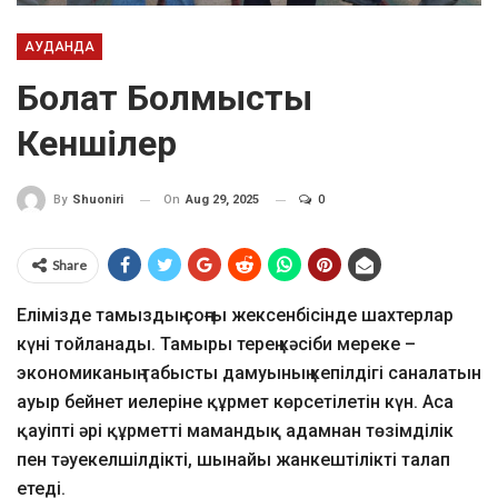
АУДАНДА
Болат Болмысты
Кеншілер
On
Aug 29, 2025
0
By
Shuoniri
Share
Елімізде тамыздың соңғы жексенбісінде шахтерлар
күні тойланады. Тамыры терең кәсіби мереке –
экономиканың табысты дамуының кепілдігі саналатын
ауыр бейнет иелеріне құрмет көрсетілетін күн. Аса
қауіпті әрі құрметті мамандық адамнан төзімділік
пен тәуекелшілдікті, шынайы жанкештілікті талап
етеді.