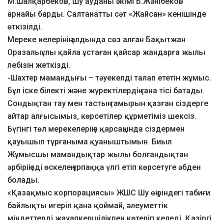
М.Шалқарбеков, Шу ауданы әкімі Б.Жәнібеков
арнайы барды. Салтанатты сәт «Жайсан» кенішінде
өткізілді.
Мереке иелерінің алдында сөз алған Бақытжан
Оразалыұлы қайла ұстаған қайсар жандарға жылы
лебізін жеткізді.
-Шахтер мамандығы – тәуекелді талап ететін жұмыс.
Бұл іске білекті және жүректілердің ғана тісі батады.
Сондықтан тау мен тастың тамырын қазған сіздерге
айтар алғысымыз, көрсетілер құрметіміз шексіз.
Бүгінгі төл мерекелеріңіз қарсаңында сіздермен
қауышып тұрғаныма қуаныштымын. Биыл
Жұмысшы мамандықтар жылы болғандықтан
әрбіріңізді өскелең ұрпаққа үлгі етіп көрсетуге әбден
болады.
«Қазақмыс корпорациясы» ЖШС Шу өңіріндегі табиғи
байлықты игеріп қана қоймай, әлеуметтік
міндеттерді жауапкершілікпен көтеріп келеді. Қазіргі