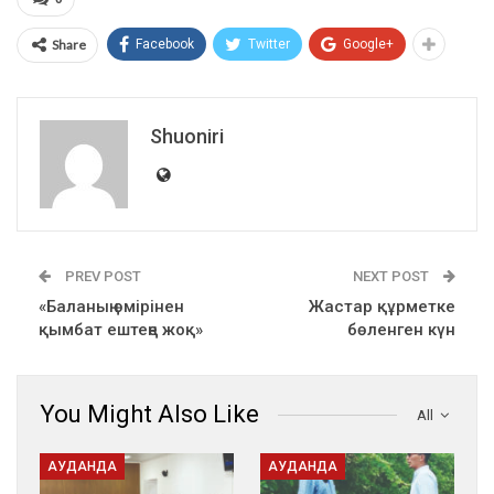
Share
Facebook
Twitter
Google+
Shuoniri
PREV POST
NEXT POST
«Баланың өмірінен
Жастар құрметке
қымбат ештеңе жоқ»
бөленген күн
You Might Also Like
All
АУДАНДА
АУДАНДА