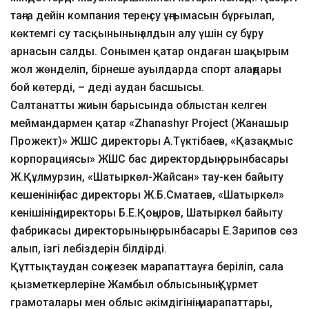
таңға дейін компания терең су ұңғымасын бұрғылап,
көктемгі су тасқынының алдын алу үшін су бұру
арнасын салды. Сонымен қатар ондаған шақырым
жол жөнделіп, бірнеше ауылдарда спорт алаңдары
бой көтерді, – деді аудан басшысы.
Салтанатты жиын барысында облыстан келген
меймандармен қатар «Zhanashyr Project (Жанашыр
Прожект)» ЖШС директоры А.Түктібаев, «Қазақмыс
корпорациясы» ЖШС бас директордың орынбасары
Ж.Құлмурзин, «Шатыркөл-Жайсан» тау-кен байыту
кешенінің бас директоры Ж.Б.Сматаев, «Шатыркөл»
кенішінің директоры Б.Е.Қоңыров, Шатыркөл байыту
фабрикасы директорының орынбасары Е.Зарипов сөз
алып, ізгі лебіздерін білдірді.
Құттықтаудан соң кезек марапаттауға беріліп, сала
қызметкерлеріне Жамбыл облысының Құрмет
грамоталары мен облыс әкімдігінің марапаттары,