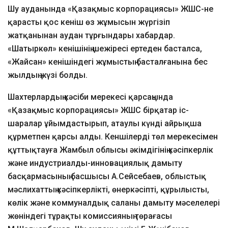
Шу ауданында «Қазақмыс корпорациясы» ЖШС-не
қарасты қос кеніш өз жұмысын жүргізіп
жатқанынан аудан тұрғындары хабардар.
«Шатыркөл» кенішінің шежіресі ертеден басталса,
«Жайсан» кенішіндегі жұмыстың басталғанына бес
жылдың жүзі болды.
Шахтерлардың кәсіби мерекесі қарсаңында
«Қазақмыс корпорациясы» ЖШС бірқатар іс-
шаралар ұйымдастырып, атаулы күнді айрықша
құрметпен қарсы алды. Кеншілерді төл мерекесімен
құттықтауға Жамбыл облысы әкімдігінің кәсіпкерлік
және индустриалды-инновациялық дамыту
басқармасының басшысы А.Сейсебаев, облыстық
мәслихаттың кәсіпкерлікті, өнеркәсіпті, құрылысты,
көлік және коммуналдық саланы дамыту мәселелері
жөніндегі тұрақты комиссияның төрағасы