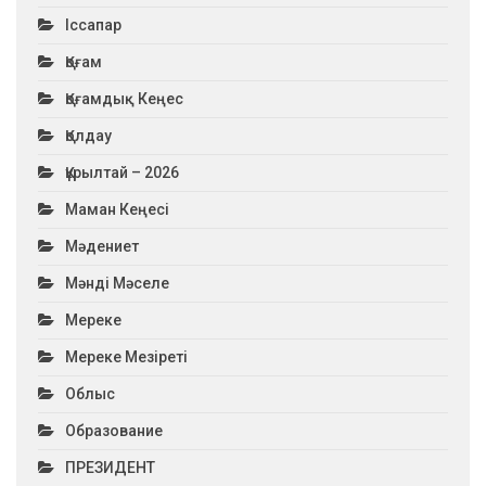
Іссапар
Қоғам
Қоғамдық Кеңес
Қолдау
Құрылтай – 2026
Маман Кеңесі
Мәдениет
Мәнді Мәселе
Мереке
Мереке Мезіреті
Облыс
Образование
ПРЕЗИДЕНТ