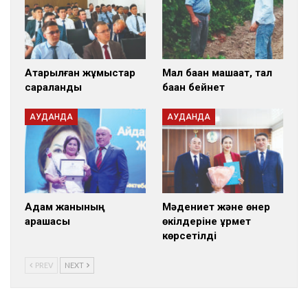
Атқарылған жұмыстар
Мал баққан машақат, тал
сараланды
баққан бейнет
АУДАНДА
АУДАНДА
Адам жанының
Мәдениет және өнер
арашасы
өкілдеріне құрмет
көрсетілді
PREV
NEXT