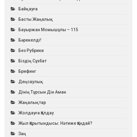
Байқауға
Басты Жаңалық
Бауыржан Момышұлы – 115
Бәрекелді!
Без Рубрики
Біздің Сұхбат
Брифинг
Деңсаулық
Дінің Тұрсын Дін Аман
Жаңалықтар
Жолдауға Қолдау
Жыл Қорытындысы: Нәтиже Қандай?
Заң