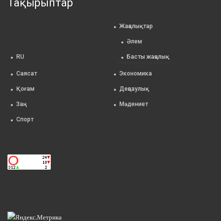
Тақырыптар
Жаңалықтар
Әлем
RU
Басты жаңалық
Саясат
Экономика
Қоғам
Деңсаулық
Заң
Мәдениет
Спорт