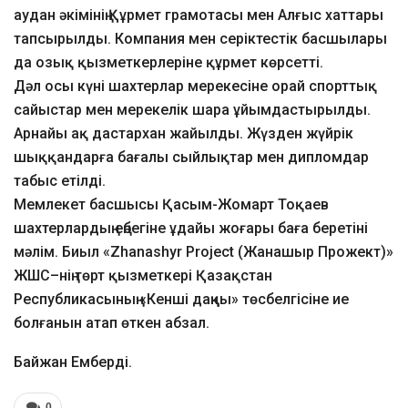
аудан әкімінің Құрмет грамотасы мен Алғыс хаттары
тапсырылды. Компания мен серіктестік басшылары
да озық қызметкерлеріне құрмет көрсетті.
Дәл осы күні шахтерлар мерекесіне орай спорттық
сайыстар мен мерекелік шара ұйымдастырылды.
Арнайы ақ дастархан жайылды. Жүзден жүйрік
шыққандарға бағалы сыйлықтар мен дипломдар
табыс етілді.
Мемлекет басшысы Қасым-Жомарт Тоқаев
шахтерлардың еңбегіне ұдайы жоғары баға беретіні
мәлім. Биыл «Zhanashyr Project (Жанашыр Прожект)»
ЖШС–нің төрт қызметкері Қазақстан
Республикасының «Кенші даңқы» төсбелгісіне ие
болғанын атап өткен абзал.
Байжан Емберді.
0