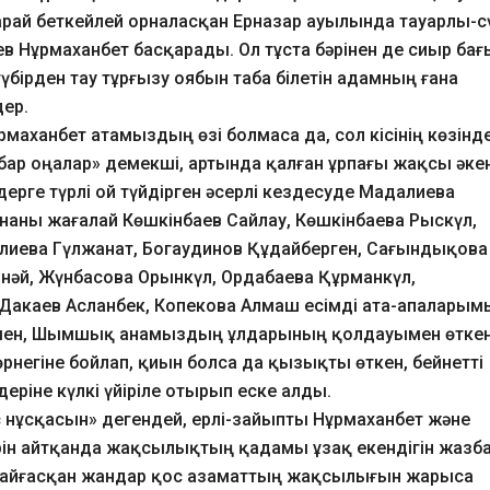
қарай беткейлей орналасқан Ерназар ауылында тауарлы-с
 Нұрмаханбет басқарады. Ол тұста бәрінен де сиыр бағ
 түбірден тау тұрғызу оябын таба білетін адамның ғана
дер.
рмаханбет атамыздың өзі болмаса да, сол кісінің көзінд
ар оңалар» демекші, артында қалған ұрпағы жақсы әке
дерге түрлі ой түйдірген әсерлі кездесуде Мадалиева
аны жағалай Көшкінбаев Сайлау, Көшкінбаева Рыскүл,
лиева Гүлжанат, Богаудинов Құдайберген, Сағындықова
інәй, Жүнбасова Орынкүл, Ордабаева Құрманкүл,
 Дакаев Асланбек, Копекова Алмаш есімді ата-апаларым
ауымен, Шымшық анамыздың ұлдарының қолдауымен өтке
рнегіне бойлап, қиын болса да қызықты өткен, бейнетті
деріне күлкі үйіріле отырып еске алды.
с нұсқасын» дегендей, ерлі-зайыпты Нұрмаханбет және
н айтқанда жақсылықтың қадамы ұзақ екендігін жазб
а жайғасқан жандар қос азаматтың жақсылығын жарыса