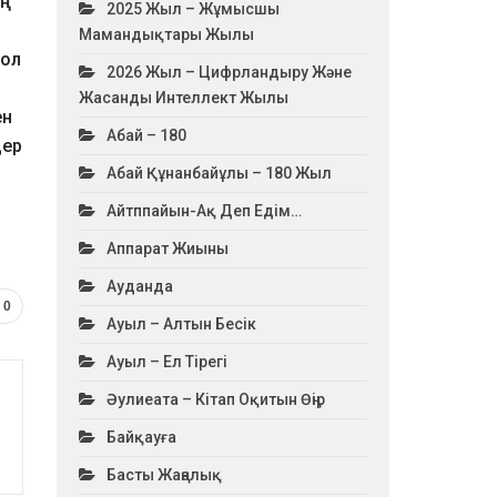
ың
2025 Жыл – Жұмысшы
Мамандықтары Жылы
сол
2026 Жыл – Цифрландыру Және
Жасанды Интеллект Жылы
ен
Абай – 180
дер
Абай Құнанбайұлы – 180 Жыл
Айтппайын-Ақ Деп Едім…
Аппарат Жиыны
Ауданда
0
Ауыл – Алтын Бесік
Ауыл – Ел Тірегі
Әулиеата – Кітап Оқитын Өңір
Байқауға
Басты Жаңалық