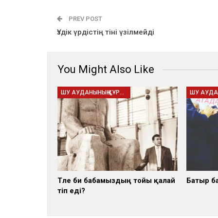
PREV POST
Үздік үрдістің тіні үзілмейді
You Might Also Like
ШУ АУДАНЫНЫҢ ҚҰРЫЛҒАНЫНА - 95 ЖЫЛ
Төле би бабамыздың тойы қалай
Батыр б
өтіп еді?