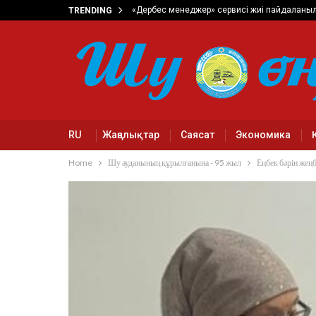
«Дербес менеджер» сервисі жиі пайдаланы
TRENDING
RU
Жаңалықтар
Саясат
Экономика
Home
Шу ауданының құрылғанына - 95 жыл
Еңбек бәрін жең