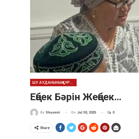
ШУ АУДАНЫНЫҢ ҚҰРЫЛҒАНЫНА - 95 ЖЫЛ
Еңбек Бәрін Жеңбек…
On
Jul 30, 2025
0
By
Shuoniri
Share