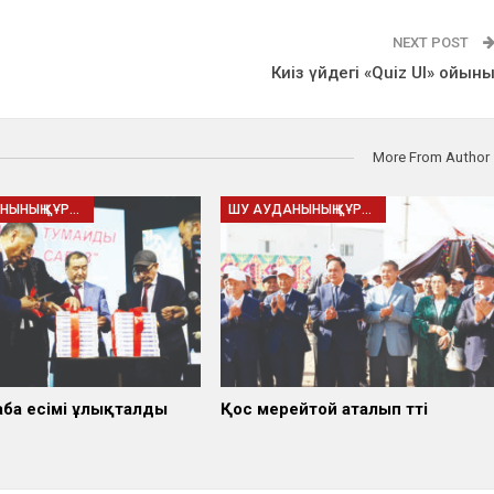
NEXT POST
Киіз үйдегі «Quiz UI» ойын
More From Author
ШУ АУДАНЫНЫҢ ҚҰРЫЛҒАНЫНА - 95 ЖЫЛ
ШУ АУДАНЫНЫҢ ҚҰРЫЛҒАНЫНА - 95 ЖЫЛ
аба есімі ұлықталды
Қос мерейтой аталып өтті