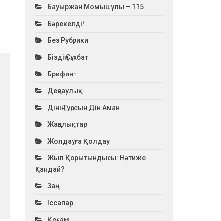
Бауыржан Момышұлы – 115
Бәрекелді!
ы
Без Рубрики
Біздің Сұхбат
Брифинг
Деңсаулық
Дінің Тұрсын Дін Аман
Жаңалықтар
Жолдауға Қолдау
Жыл Қорытындысы: Нәтиже
Қандай?
Заң
Іссапар
Қоғам