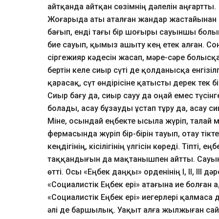
айтқанда айтқан сөзімнің дәлелін аңғартты.
Жоғарыда аты аталған жандар жастайынан сүт
бағып, енді тағы бір шоғыры сауыншы болы
бие сауып, қымыз ашыту кең етек алған. С
сіргежияр кәдесін жасап, мәре-сәре болысқа
бертін келе сиыр сүті де қолданысқа енгіз
қарасақ, сүт өндірісіне қатысты дерек тек 
Сиыр бағу да, сиыр сауу да оңай емес түсінге
болады, асау бұзауды ұстап тұру да, асау с
Міне, осындай еңбекте ысыла жүріп, талай 
фермасында жүріп бір-бірін тауып, отау т
кеңдігінің, кісілігінің үлгісін көреді. Тіпті
таққандығын да мақтанышпен айтты. Сауы
өтті. Осы «Еңбек даңқы» орденінің І, ІІ, ІІІ 
«Социалистік Еңбек ері» атағына ие болған 
«Социалистік Еңбек ері» иегерлері қалмас
әлі де баршылық. Уақыт алға жылжыған сай