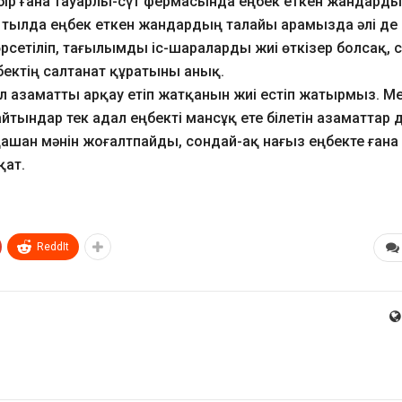
л бір ғана тауарлы-сүт фермасында еңбек еткен жандард
е тылда еңбек еткен жандардың талайы арамызда әлі де
рсетіліп, тағылымды іс-шараларды жиі өткізер болсақ, 
ектің салтанат құратыны анық.
ал азаматты арқау етіп жатқанын жиі естіп жатырмыз. М
ындар тек адал еңбекті мансұқ ете білетін азаматтар 
шқашан мәнін жоғалтпайды, сондай-ақ нағыз еңбекте ғана
қат.
ReddIt