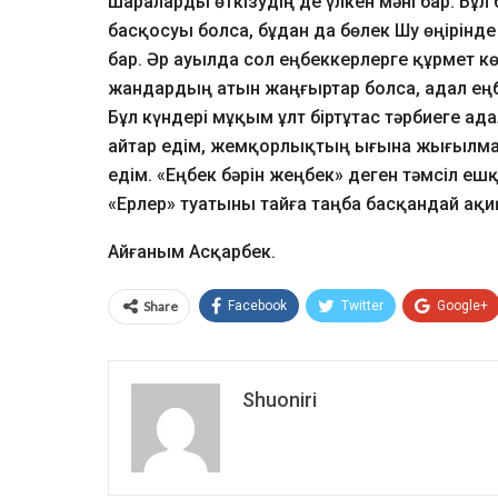
шараларды өткізудің де үлкен мәні бар. Бұ
басқосуы болса, бұдан да бөлек Шу өңірінд
бар. Әр ауылда сол еңбеккерлерге құрмет кө
жандардың атын жаңғыртар болса, адал еңб
Бұл күндері мұқым ұлт біртұтас тәрбиеге ад
айтар едім, жемқорлықтың ығына жығылмайт
едім. «Еңбек бәрін жеңбек» деген тәмсіл е
«Ерлер» туатыны тайға таңба басқандай ақи
Айғаным Асқарбек.
Share
Facebook
Twitter
Google+
Shuoniri