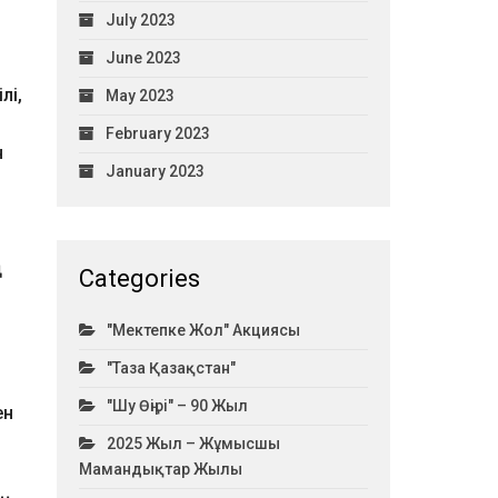
July 2023
June 2023
лі,
May 2023
February 2023
н
January 2023
ң
Categories
"Мектепке Жол" Акциясы
"Таза Қазақстан"
"Шу Өңірі" – 90 Жыл
ен
2025 Жыл – Жұмысшы
Мамандықтар Жылы