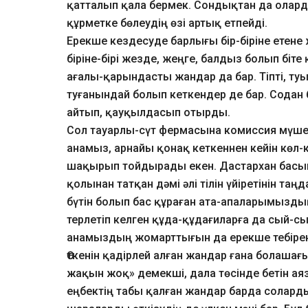
қатталып қала бермек. Сондықтан да оларды
құрметке бөлеудің өзі артық етпейді.
Ерекше кездесуде барлығы бір-біріне етене
біріне-бірі жезде, жеңге, балдыз болып біте 
ағалы-қарындасты жандар да бар. Тіпті, ту
туғанындай болып кеткендер де бар. Содан бо
айтып, қауқылдасып отырды.
Сол тауарлы-сүт фермасына комиссия мүше
анамыз, арнайы қонақ кеткеннен кейін көл
шақырып тойдырады екен. Дастархан бас
қолынан татқан дәмі әлі тілін үйіретінін та
бүтін болып бас құраған ата-апаларымыздың 
терлетіп келген құда-құдағиларға да сый-с
анамыздың жомарттығын да ерекше тебірені
Өткенін қадірлей алған жандар ғана болашағ
жақын жоқ» демекші, дала төсінде бетін ая
еңбектің табы қалған жандар барда солардың е