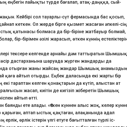
ң еңбегін лайықты түрде бағалап, атақ-даңққа, сый-
 жақын. Кейбірі сол тауарлы-сүт фермасында бас қосып,
қайнап кеткен. Ол жерде бірге қызмет жасаған әпкелі-сіңі
ыстық қатынасы болмаса да бір-біріне жатбауыр болмай,
лар, бір-бірімен әзілі жарасып, өткен күннің естеліктері
лері тексере келгенде арнайы дәм таттыратын Шымшық
-көсір дастарханына шаруада жүрген жандарды да
ында отырған жаны жайсаң жандар Шымшық анамызды
ңдай қаға айтып отырды. Еңбек даласында екі жарты бір
екі тараптан келген қонақтарын да күтіп, алыстан ат
ыралғысын жасап, киітін де кигізіп жіберетін Шымшық
спен айтып өтті.
ын баянды ете алады. «Өткен күннен алыс жоқ, келер күнн
з қарыған, аптап ыстық қақтаған, алақанында адал
рлік, өрлік істерін үлгі етуге бағытталған түрлі іс-