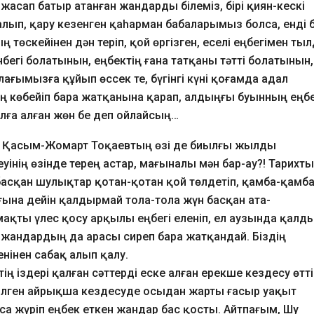
ін жасап батыр атанған жандарды білеміз, бірі қиян-кескі
лып, қару кезенген қаһарман бабаларымыз болса, енді б
скейінен дән теріп, қой өргізген, еселі еңбегімен тыл
нбегі болатынын, еңбектің ғана татқаны тәтті болатынын,
ағымызға құйып өссек те, бүгінгі күні қоғамда адал
ң көбейіп бара жатқанына қарап, алдыңғы буынның еңб
олға алған жөн бе деп ойлайсың…
 Қасым-Жомарт Тоқаевтың өзі де биылғы жылды
нің өзінде терең астар, мағыналы мән бар-ау?! Тарихт
басқан шулықтар қотан-қотан қой төлдетіп, қамба-қамб
ғына дейін қалдырмай тола-тола жүн басқан ата-
мақты үлес қосу арқылы еңбегі еленіп, ел аузында қалды
й жандардың да арасы сиреп бара жатқандай. Біздің
енінен сабақ алып қалу.
ң іздері қалған сәттерді еске алған ерекше кездесу өтті
 білген айрықша кездесуде осыдан жарты ғасыр уақыт
ыса жүріп еңбек еткен жандар бас қосты. Айтпағым, Шу