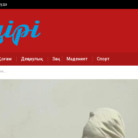
луда
Қоғам
Деңсаулық
Заң
Мәдениет
Спорт
бек…