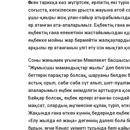
Өткен тарихқа көз жүгіртсек, ерліктің екі түр
соғыста, кескілескен ұрыста жауына атой са
ұшы-қиыры жоқ ұлан-ғайыр атырабымыздың тө
ер атанған ата-апаларымыз. Еңбектің ғана ө
еңбектің ғана еленетінін жастайымыздан құл
еңбекке мойны жар бермейтін жалқауларды
арқылы ер атанғанын үлгі ету ісін мықтап қ
Соны жанымен ұғынған Мемлекет басшысы
“Жұмысшы мамандықтар жылы” деп белгілеуі
беттерін парақтар болсақ, шаруаны белден 
астық орып, саба-саба сүт алып, шет-пұшпа
апаларымыз еңбек өнімділігін арттыруға қо
Байқар болсақ, еңбек ерлері атанған сонда
мақсат, олардың әңгімесіне құлақ түріп, өтк
Жақында ғана өткен күннің бедерінде еңбекті
«Елу жылда ел жаңа» дегеннің дәлелі бола
бұрын, яғни Кеңес үкіметі тұсында белі қай