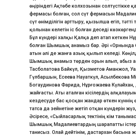
өңіріндегі Ақтөбе колхозынан солтүстікке 
фермасы болған, сол сүт фермасын Мадалиев
сүт өнімділігін арттыру, қызылша егіп, тәтті
қолынан келетін іс болған деседі көзкөрген
Бұл күндері халқы Қалқа деп атап кеткен Нұ
болған Шымшық анамыз бар. Әрі «Орнында б
атын әлі де жанға азық қылып келеді. Көңіл
Шымшық анамыз төрден орын алып, абыз ан
Тасболатова Байкүл, Қызметов Аманжол, Уа
Гүлбаршын, Есеева Науаткүл, Асылбекова М
Богаудинова Фарида, Нұрғожаева Күләйхан,
жайғасты. Аты аталған кісілердің алқал
кездесуде бас қосқан жандар өткен күннің ө
татса да зейнетіне жетіп отқан күндерін жүз
Әсіресе, «Сыйласарлық тектінің кім таныма
Шымшық Мадалиевтардың шарапатты істері
танисыз. Олай дейтінім, дастархан басын