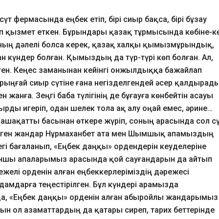
 фермасында еңбек етіп, бірі сиыр бақса, бірі бұзау
п қызмет еткен. Бұрындары қазақ тұрмысында көбіне-к
оның дәлелі болса керек, қазақ халқы қымызмұрындық,
н күндер болған. Қымыздың да түр-түрі көп болған. Ал,
ілген. Кеңес заманынан кейінгі онжылдыққа бажайлап
бірыңғай сиыр сүтіне ғана негізделгендей әсер қалдырады
н жанға. Зеңгі баба түлігінің де бұғауға көнбейтін асауы
иырды игеріп, одан шелек тола ақ алу оңай емес, әрине…
машақатты басынан өткере жүріп, соның арасында сол с
іктеген жандар Нұрмаханбет ата мен Шымшық апамыздың
, еңбегі бағаланып, «Еңбек даңқы» ордендерін кеуделеріне
ншы апаларымыз арасында қой сауғандарын да айтып
дәрежелі орденін алған еңбеккерлеріміздің дәрежесі
адамдарға теңестірілген. Бұл күндері арамызда
а да, «Еңбек даңқы» орденін алған абыройлы жандарымыз
ын ол азаматтардың да қатары сиреп, тарих беттерінде